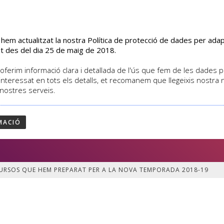
s hem actualitzat la nostra Política de protecció de dades per ad
EL CENTRE
CURSOS
ACTIVITATS
ASSOCIATS
t des del dia 25 de maig de 2018.
oferim informació clara i detallada de l'ús que fem de les dades per
interessat en tots els detalls, et recomanem que llegeixis nostra
 nostres serveis.
TOTS ELS CURSOS QUE HEM PR
8-19
MACIÓ
RSOS QUE HEM PREPARAT PER LA NOVA TEMPOR
URSOS QUE HEM PREPARAT PER A LA NOVA TEMPORADA 2018-19