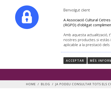
|
info@culturalcetres.com
Tel. +34. 699 845 527
Benvolgut client
A Associació Cultural Cetre
(RGPD) d'obligat complimen
Amb aquesta actualització, t'
nostres productes.si estàs 
aplicable a la prestació dels
JA PODEU CONSULTAR 
NOVA TEMPORADA 201
ACCEPTAR
MÉS INFOR
JA PODEU CONSULTAR TOTS ELS CU
HOME
/
BLOG
/
JA PODEU CONSULTAR TOTS ELS C