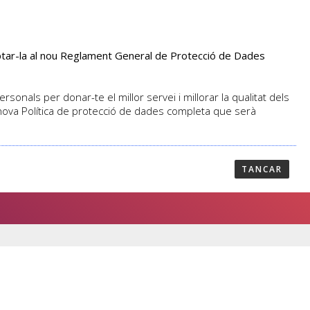
aptar-la al nou Reglament General de Protecció de Dades
PROFESSORAT
NOTICIES
CONTACTAR
sonals per donar-te el millor servei i millorar la qualitat dels
 nova Política de protecció de dades completa que serà
EPARAT PER A LA
TANCAR
ADA 2018-19