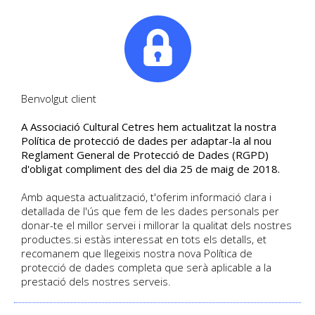
|
Tel. +34. 699 845 527
Benvolgut client
A Associació Cultural Cetres hem actualitzat la nostra
Contactar Cultural Cetres
Política de protecció de dades per adaptar-la al nou
Reglament General de Protecció de Dades (RGPD)
Contacti amb nosaltres
d'obligat compliment des del dia 25 de maig de 2018.
Amb aquesta actualització, t'oferim informació clara i
detallada de l'ús que fem de les dades personals per
HOME
/
CONTACTAR CULTURAL CETRES
donar-te el millor servei i millorar la qualitat dels nostres
productes.si estàs interessat en tots els detalls, et
recomanem que llegeixis nostra nova Política de
protecció de dades completa que serà aplicable a la
prestació dels nostres serveis.
PARLEM?