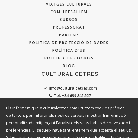
VIATGES CULTURALS
COM TREBALLEM
CURSOS
PROFESSORAT
PARLEM?
POLÍTICA DE PROTECCIÓ DE DADES
POLÍTICA D'ÚS
POLÍTICA DE COOKIES
BLOG
CULTURAL CETRES
info@culturalcetres.com
Tel. +34 699 845 527
Els informem que a culturalcetres.com utilitzem cookies pròpies i
de tercers per millorar els nostres serveis i mostrar-li informació
personalitzada mitjançant l'anàlisi dels seus hàbits de navegació i
preferències. Si segueix navegant, entenem que accepta el seu ús.
Si ho desitja pot veure més informació sobre la Política de Cookies.