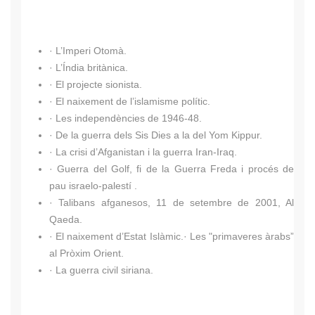
·
L’Imperi Otomà.
·
L’Índia britànica.
·
El projecte sionista.
·
El naixement de l’islamisme polític.
·
Les independències de 1946-48.
·
De la guerra dels Sis Dies a la del Yom Kippur.
·
La crisi d’Afganistan i la guerra Iran-Iraq.
·
Guerra del Golf, fi de la Guerra Freda i procés de
pau israelo-palestí .
·
Talibans afganesos, 11 de setembre de 2001, Al
Qaeda.
·
El naixement d’Estat Islàmic.
·
Les "primaveres àrabs”
al Pròxim Orient.
·
La guerra civil siriana.