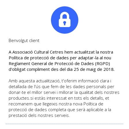
|
Tel. +34. 699 845 527
Benvolgut client
A Associació Cultural Cetres hem actualitzat la nostra
NOU CURS - HISTÒRIA DE
Política de protecció de dades per adaptar-la al nou
Reglament General de Protecció de Dades (RGPD)
L'ORIENT PRÒXIM I MITJÀ
d'obligat compliment des del dia 25 de maig de 2018.
De l'edat moderna al s.XXI
Amb aquesta actualització, t'oferim informació clara i
detallada de l'ús que fem de les dades personals per
donar-te el millor servei i millorar la qualitat dels nostres
productes.si estàs interessat en tots els detalls, et
HOME
/
BLOG
/
recomanem que llegeixis nostra nova Política de
NOU CURS - HISTÒRIA DE L'ORIENT PRÒXIM I MITJÀ
protecció de dades completa que serà aplicable a la
prestació dels nostres serveis.