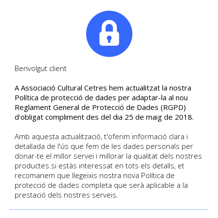
|
Tel. +34. 699 845 527
Benvolgut client
A Associació Cultural Cetres hem actualitzat la nostra
Francesc ROSELL
Política de protecció de dades per adaptar-la al nou
Reglament General de Protecció de Dades (RGPD)
Professorat
d'obligat compliment des del dia 25 de maig de 2018.
Amb aquesta actualització, t'oferim informació clara i
detallada de l'ús que fem de les dades personals per
HOME
/
PROFESSORAT
/
FRANCESC ROSELL
donar-te el millor servei i millorar la qualitat dels nostres
productes.si estàs interessat en tots els detalls, et
recomanem que llegeixis nostra nova Política de
protecció de dades completa que serà aplicable a la
També us poden interessar les
prestació dels nostres serveis.
següents propostes