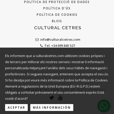
POLÍTICA DE PROTECCIÓ DE DADES
POLÍTICA D'ÚS
POLÍTICA DE COOKIES
BLOG
CULTURAL CETRES
info@culturalcetres.com
Tel. +34 699 845 527
Els informem que a culturalcetres.com utilitzem cookies pròpies i
de tercers per millorar els nostres serveis i mostrar-li informació
personalitzada mitjançant l'anàlisi dels seus hàbits de navegació i
preferències. Si segueix navegant, entenem que accepta el seu ús.
Si ho desitja pot veure més informació sobre la Política de Cookies.
Atenent a regulacions de la Unió Europea (EU–R.G.P.D.) estem
© 2026
culturalcetres.com
. Tots els drets reservats
obligats a sol·licitar prèviament el seu consentiment exprés Està
vostè d'acord?
ACEPTAR
MÁS INFORMACIÓN