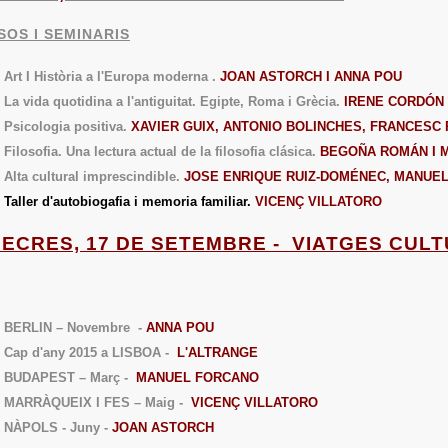
SOS I SEMINARIS
Art I Història a l'Europa moderna .
JOAN ASTORCH I ANNA POU
La vida quotidina a l'antiguitat. Egipte, Roma i Grècia.
IRENE CORDÓN 
Psicologia positiva.
XAVIER GUIX, ANTONIO BOLINCHES, FRANCESC
Filosofia. Una lectura actual de la filosofia clásica.
BEGOÑA ROMÁN I 
Alta cultural imprescindible.
JOSE ENRIQUE RUIZ-DOMÉNEC, MANUEL
Taller d'autobiogafia i memoria familiar.
VICENÇ VILLATORO
MECRES, 17 DE SETEMBRE - VIATGES CUL
BERLIN – Novembre -
ANNA POU
Cap d'any 2015 a LISBOA -
L'ALTRANGE
BUDAPEST – Març -
MANUEL FORCANO
MARRÀQUEIX I FES – Maig -
VICENÇ VILLATORO
NÀPOLS - Juny -
JOAN ASTORCH