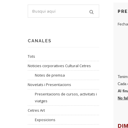
PRE
Fecha
CANALES
Tots
Noticies corporatives Cultural Cetres
Notes de premsa
Tenim 
Cada c
Novetats i Presentacions
Al fin
Presentacions de cursos, activitats i
No fa
viatges
Cetres Art
Exposicions
DIM