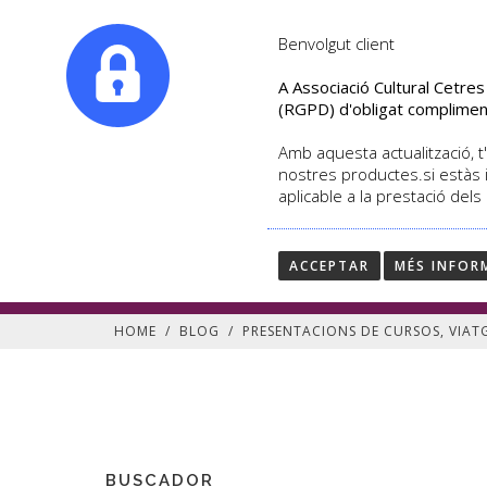
|
info@culturalcetres.com
Tel. +34. 699 845 527
Benvolgut client
A Associació Cultural Cetre
(RGPD) d'obligat complimen
Amb aquesta actualització, t'
nostres productes.si estàs 
aplicable a la prestació dels
Presentacions de cursos,
Presentacions curs 2014-2015
ACCEPTAR
MÉS INFOR
HOME
/
BLOG
/
PRESENTACIONS DE CURSOS, VIATG
BUSCADOR