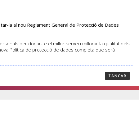
aptar-la al nou Reglament General de Protecció de Dades
PROFESSORAT
NOTICIES
CONTACTAR
sonals per donar-te el millor servei i millorar la qualitat dels
 nova Política de protecció de dades completa que serà
TANCAR