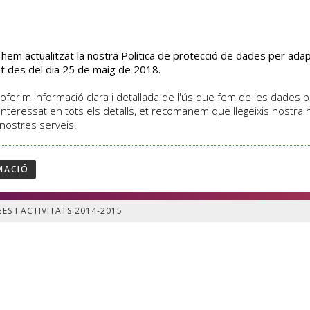
s hem actualitzat la nostra Política de protecció de dades per ad
EL CENTRE
CURSOS
ACTIVITATS
ASSOCIATS
t des del dia 25 de maig de 2018.
oferim informació clara i detallada de l'ús que fem de les dades per
interessat en tots els detalls, et recomanem que llegeixis nostra
 nostres serveis.
 viatges i activitats 2014-2015
MACIÓ
ES I ACTIVITATS 2014-2015