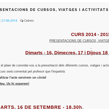
SENTACIONS DE CURSOS, VIATGES I ACTIVITATS
:
27-06-2014
Cetres
CURS 2014 - 201
PRESENTACIONS DE CURSOS, VIATGES
Dimarts - 16, Dimecres, 17 i Dijous 1
el plaer de convidar-vos a la presentació dels diferents cursos, viatges i act
urs será comentat pel profesor que l'impartirà.
alitzar l'acte servirem un còctel
lteu. Us hi esperem!
ARTS, 16 DE SETEMBRE - 18.30h
.