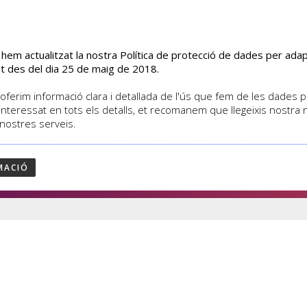
s hem actualitzat la nostra Política de protecció de dades per ad
EL CENTRE
CURSOS
ACTIVITATS
ASSOCIATS
t des del dia 25 de maig de 2018.
oferim informació clara i detallada de l'ús que fem de les dades per
interessat en tots els detalls, et recomanem que llegeixis nostra
 nostres serveis.
MACIÓ