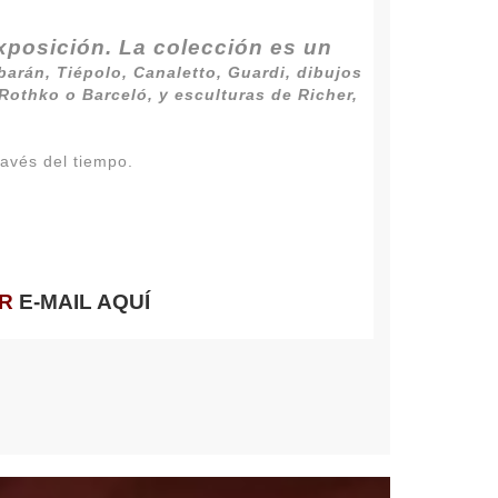
xposición. La colección es un
barán, Tiépolo, Canaletto, Guardi
, dibujos
 Rothko
o
Barceló
, y esculturas de
Richer,
ravés del tiempo.
OR
E-MAIL AQUÍ