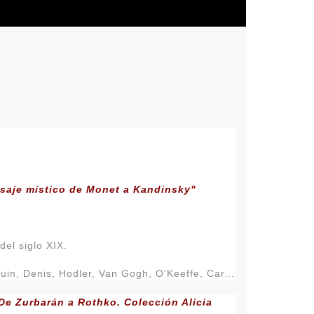
aisaje místico de Monet a Kandinsky"
del siglo XIX.
uin, Denis, Hodler, Van Gogh, O’Keeffe, Car...
e Zurbarán a Rothko. Colección Alicia