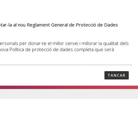
aptar-la al nou Reglament General de Protecció de Dades
PROFESSORAT
NOTICIES
CONTACTAR
sonals per donar-te el millor servei i millorar la qualitat dels
 nova Política de protecció de dades completa que serà
TANCAR