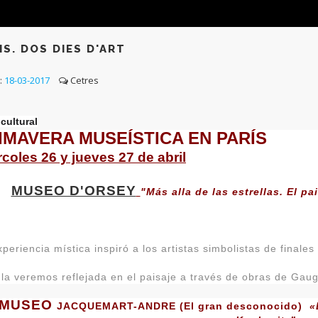
IS. DOS DIES D'ART
:
18-03-2017
Cetres
 cultural
IMAVERA MUSEÍSTICA EN PARÍS
rcoles 26 y jueves 27 de abril
MUSEO D'ORSEY
"Más alla de las estrellas. El p
periencia mística inspiró a los artistas simbolistas de finales 
 la veremos reflejada en el paisaje a través de obras de Gaug
MUSEO
JACQUEMART-ANDRE
(El gran desconocido)
«D