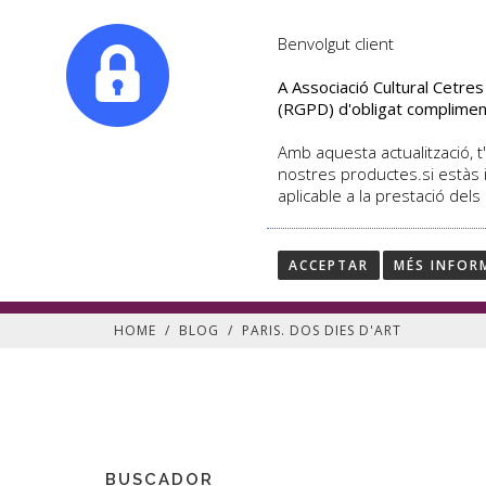
|
info@culturalcetres.com
Tel. +34. 699 845 527
Benvolgut client
A Associació Cultural Cetre
(RGPD) d'obligat complimen
Amb aquesta actualització, t'
nostres productes.si estàs 
aplicable a la prestació dels
PARIS. DOS DIES D'ART
PRIMAVERA MUSEÍSTICA EN PARÍS
ACCEPTAR
MÉS INFOR
HOME
/
BLOG
/
PARIS. DOS DIES D'ART
BUSCADOR