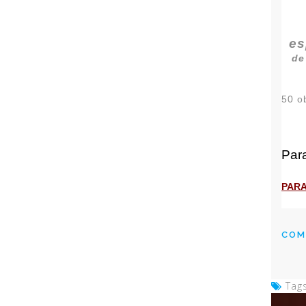
es
d
50 o
Par
PAR
COM
Tags