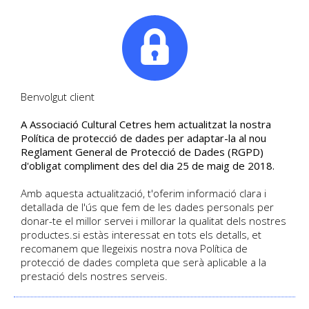
|
Tel. +34. 699 845 527
Benvolgut client
A Associació Cultural Cetres hem actualitzat la nostra
EXCURSIÓ A MONTSERRAT.
Política de protecció de dades per adaptar-la al nou
Reglament General de Protecció de Dades (RGPD)
Una visita completa
d'obligat compliment des del dia 25 de maig de 2018.
EXCURSIÓ A MONTSERRAT. Una visita
Amb aquesta actualització, t'oferim informació clara i
completa
detallada de l'ús que fem de les dades personals per
donar-te el millor servei i millorar la qualitat dels nostres
productes.si estàs interessat en tots els detalls, et
recomanem que llegeixis nostra nova Política de
HOME
/
BLOG
/
protecció de dades completa que serà aplicable a la
EXCURSIÓ A MONTSERRAT. UNA VISITA COMPLETA
prestació dels nostres serveis.