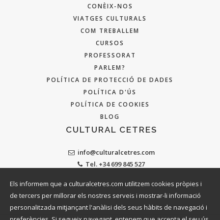
CONÈIX-NOS
VIATGES CULTURALS
COM TREBALLEM
CURSOS
PROFESSORAT
PARLEM?
POLÍTICA DE PROTECCIÓ DE DADES
POLÍTICA D'ÚS
POLÍTICA DE COOKIES
BLOG
CULTURAL CETRES
info@culturalcetres.com
Tel. +34 699 845 527
Els informem que a culturalcetres.com utilitzem cookies pròpies i
de tercers per millorar els nostres serveis i mostrar-li informació
personalitzada mitjançant l'anàlisi dels seus hàbits de navegació i
preferències. Si segueix navegant, entenem que accepta el seu ús.