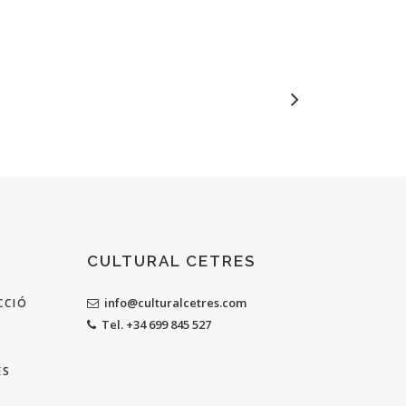
CULTURAL CETRES
info@culturalcetres.com
CCIÓ
Tel. +34 699 845 527
ES