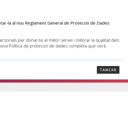
aptar-la al nou Reglament General de Protecció de Dades
PROFESSORAT
NOTICIES
CONTACTAR
sonals per donar-te el millor servei i millorar la qualitat dels
 nova Política de protecció de dades completa que serà
17
TANCAR