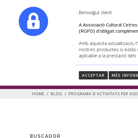
|
info@culturalcetres.com
Tel. +34. 699 845 527
Benvolgut client
A Associació Cultural Cetre
(RGPD) d'obligat complimen
Amb aquesta actualització, t'
nostres productes.si estàs 
aplicable a la prestació dels
PROGRAMA D'ACTIVITAT
PROGRAMA D'ACTIVITATS PER ASSOCI
ACCEPTAR
MÉS INFOR
HOME
/
BLOG
/
PROGRAMA D'ACTIVITATS PER ASSO
BUSCADOR