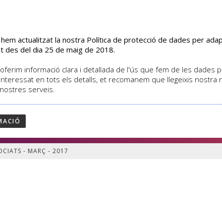
s hem actualitzat la nostra Política de protecció de dades per ad
EL CENTRE
CURSOS
ACTIVITATS
ASSOCIATS
t des del dia 25 de maig de 2018.
oferim informació clara i detallada de l'ús que fem de les dades per
interessat en tots els detalls, et recomanem que llegeixis nostra
 nostres serveis.
S PER ASSOCIATS - MARÇ - 20
ATS - MARÇ - 2017
MACIÓ
CIATS - MARÇ - 2017