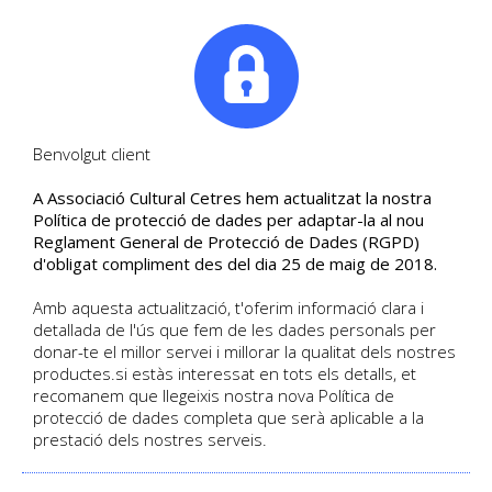
|
Tel. +34. 699 845 527
Benvolgut client
A Associació Cultural Cetres hem actualitzat la nostra
ESCAPADA A TERRES DE
Política de protecció de dades per adaptar-la al nou
Reglament General de Protecció de Dades (RGPD)
L'EBRE. 22 I 23 DE
d'obligat compliment des del dia 25 de maig de 2018.
NOVEMBRE
Amb aquesta actualització, t'oferim informació clara i
Conèixer Catalunya amb Cetres
detallada de l'ús que fem de les dades personals per
donar-te el millor servei i millorar la qualitat dels nostres
productes.si estàs interessat en tots els detalls, et
recomanem que llegeixis nostra nova Política de
HOME
/
BLOG
/
protecció de dades completa que serà aplicable a la
ESCAPADA A TERRES DE L'EBRE. 22 I 23 DE NOVEMBRE
prestació dels nostres serveis.