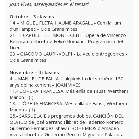
Joan Vives, assenyalades en el temari.
Octubre – 3 classes
14 – MIGUEL FLETA i JAUME ARAGALL - Com la llum
d’un llampec – Cicle Grans mites
21 – I CAPULETI E I MONTECCHI - Òpera de Vincenzo
Bellini amb llibret de Felice Romani – Programació del
Liceu
28 – GIACOMO LAURI-VOLPI - La veu d’entreguerres -
Cicle Grans mites.
Novembre – 4 classes
4 - MANUEL DE FALLA, L’alquimista del so ibèric. 150
anys del naixement – JOAN VIVES.
11.- L’ÒPERA FRANCESA. Més enllà de Faust, Werther i
Manon – (I).
18.- L’ÒPERA FRANCESA. Més enllà de Faust, Werther i
Manon – (II)
25.- SARSUELA. Els programes dobles. CANCIÓN DEL
OLVIDO de José Serrano i llibret de Federico Romero i
Guillermo Fernández-Shaw i BOHEMIOS d’Amadeo
Vives i llibret de Guillermo Perrín i Miguel de Palacios.