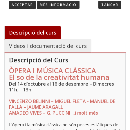
ACCEPTAR
MÉS INFORMACIÓ
TANCAR
HOME
/
CURSOS
/
CURS 26/27 - ÒPERA I MÚSICA CLÀSSICA
Descripció del curs
Vídeos i documentació del curs
Descripció del Curs
ÒPERA I MÚSICA CLÀSSICA
El so de la creativitat humana
Del 14 d’octubre al 16 de desembre – Dimecres
11h. – 13h.
VINCENZO BELINNI – MIGUEL FLETA - MANUEL DE
FALLA – JAUME ARAGALL
AMADEO VIVES – G. PUCCINI ...i molt més
L'òpera i la música clàssica no són peces estàtiques de