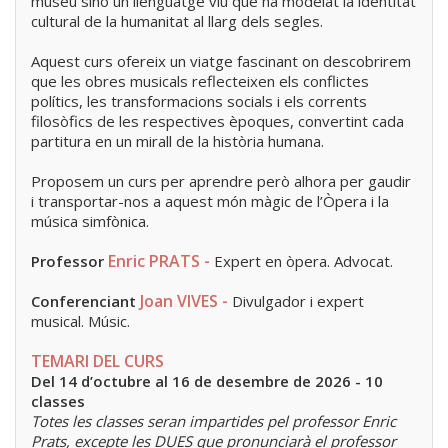
museu sinó un llenguatge viu que ha modelat la identitat
cultural de la humanitat al llarg dels segles.
Aquest curs ofereix un viatge fascinant on descobrirem
que les obres musicals reflecteixen els conflictes
polítics, les transformacions socials i els corrents
filosòfics de les respectives èpoques, convertint cada
partitura en un mirall de la història humana.
Proposem un curs per aprendre però alhora per gaudir
i transportar-nos a aquest món màgic de l’Òpera i la
música simfònica.
Enric PRATS -
Professor
Expert en òpera. Advocat.
Joan VIVES -
Conferenciant
Divulgador i expert
musical. Músic.
TEMARI DEL CURS
Del 14 d’octubre al 16 de desembre de 2026 - 10
classes
Totes les classes seran impartides pel professor Enric
Prats, excepte les DUES que pronunciarà el professor