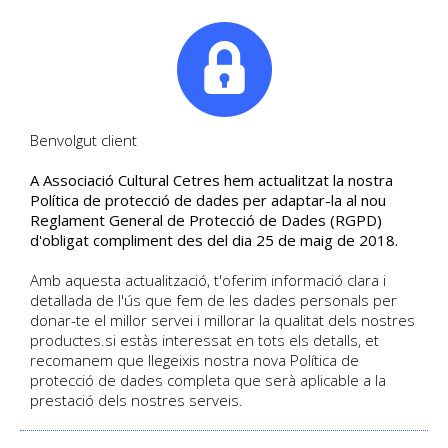
|
Tel. +34. 699 845 527
Benvolgut client
A Associació Cultural Cetres hem actualitzat la nostra
Curs 26/27 - ÒPERA I
Política de protecció de dades per adaptar-la al nou
Reglament General de Protecció de Dades (RGPD)
MÚSICA CLÀSSICA
d'obligat compliment des del dia 25 de maig de 2018.
El so del coneixement i la creativitat
Amb aquesta actualització, t'oferim informació clara i
humana
detallada de l'ús que fem de les dades personals per
donar-te el millor servei i millorar la qualitat dels nostres
productes.si estàs interessat en tots els detalls, et
DETALL DEL CURS
recomanem que llegeixis nostra nova Política de
Data d'inici 10/2026
protecció de dades completa que serà aplicable a la
Català
Curs presencial
| Places Disponibles
prestació dels nostres serveis.