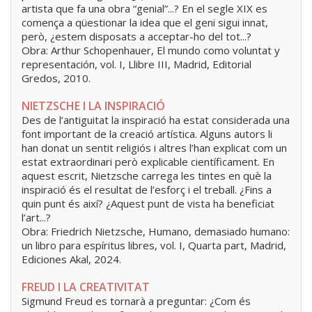
artista que fa una obra “genial”...? En el segle XIX es
comença a qüestionar la idea que el geni sigui innat,
però, ¿estem disposats a acceptar-ho del tot...?
Obra: Arthur Schopenhauer, El mundo como voluntat y
representación, vol. I, Llibre III, Madrid, Editorial
Gredos, 2010.
NIETZSCHE I LA INSPIRACIÓ
Des de l’antiguitat la inspiració ha estat considerada una
font important de la creació artística. Alguns autors li
han donat un sentit religiós i altres l’han explicat com un
estat extraordinari però explicable científicament. En
aquest escrit, Nietzsche carrega les tintes en què la
inspiració és el resultat de l’esforç i el treball. ¿Fins a
quin punt és així? ¿Aquest punt de vista ha beneficiat
l’art...?
Obra: Friedrich Nietzsche, Humano, demasiado humano:
un libro para espíritus libres, vol. I, Quarta part, Madrid,
Ediciones Akal, 2024.
FREUD I LA CREATIVITAT
Sigmund Freud es tornarà a preguntar: ¿Com és