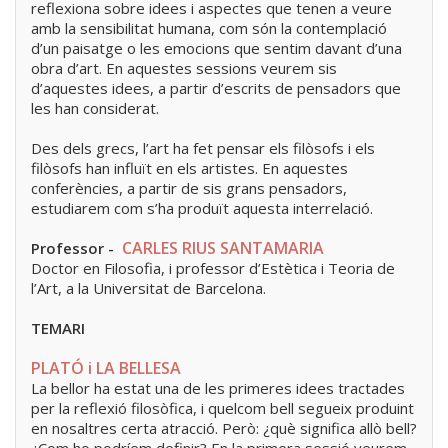
reflexiona sobre idees i aspectes que tenen a veure
amb la sensibilitat humana, com són la contemplació
d’un paisatge o les emocions que sentim davant d’una
obra d’art. En aquestes sessions veurem sis
d’aquestes idees, a partir d’escrits de pensadors que
les han considerat.
Des dels grecs, l’art ha fet pensar els filòsofs i els
filòsofs han influït en els artistes. En aquestes
conferències, a partir de sis grans pensadors,
estudiarem com s’ha produït aquesta interrelació.
CARLES RIUS SANTAMARIA
Professor -
Doctor en Filosofia, i professor d’Estètica i Teoria de
l’Art, a la Universitat de Barcelona.
TEMARI
PLATÓ i LA BELLESA
La bellor ha estat una de les primeres idees tractades
per la reflexió filosòfica, i quelcom bell segueix produint
en nosaltres certa atracció. Però: ¿què significa allò bell?