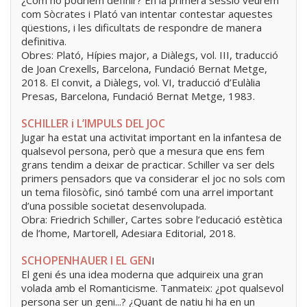
¿Com ho podríem definir? En la primera sessió veurem
com Sòcrates i Plató van intentar contestar aquestes
qüestions, i les dificultats de respondre de manera
definitiva.
Obres: Plató, Hípies major, a Diàlegs, vol. III, traducció
de Joan Crexells, Barcelona, Fundació Bernat Metge,
2018. El convit, a Diàlegs, vol. VI, traducció d’Eulàlia
Presas, Barcelona, Fundació Bernat Metge, 1983.
SCHILLER i L’IMPULS DEL JOC
Jugar ha estat una activitat important en la infantesa de
qualsevol persona, però que a mesura que ens fem
grans tendim a deixar de practicar. Schiller va ser dels
primers pensadors que va considerar el joc no sols com
un tema filosòfic, sinó també com una arrel important
d’una possible societat desenvolupada.
Obra: Friedrich Schiller, Cartes sobre l’educació estètica
de l’home, Martorell, Adesiara Editorial, 2018.
SCHOPENHAUER I EL GEN
I
El geni és una idea moderna que adquireix una gran
volada amb el Romanticisme. Tanmateix: ¿pot qualsevol
persona ser un geni...? ¿Quant de natiu hi ha en un