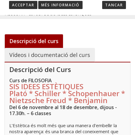
ACCEPTAR
MÉS INFORMACIÓ
TANCAR
HOME
/
CURSOS
/
FILOSOFIA - ESTUDI DE SIS IDEES ESTÈTIQUES
Descripció del curs
Vídeos i documentació del curs
Descripció del Curs
Curs de FILOSOFIA
SIS IDEES ESTÈTIQUES
Plató * Schiller * Schopenhauer *
Nietzsche Freud * Benjamin
Del 6 de novembre al 18 de desembre, dijous -
17.30h. – 6 classes
L’Estètica és molt més que una manera d’embellir la
nostra aparença: és una branca del coneixement que