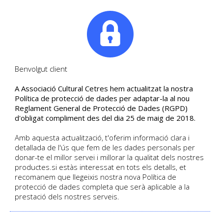
|
Tel. +34. 699 845 527
Benvolgut client
A Associació Cultural Cetres hem actualitzat la nostra
FILOSOFIA - ESTUDI DE
Política de protecció de dades per adaptar-la al nou
Reglament General de Protecció de Dades (RGPD)
SIS IDEES ESTÈTIQUES
d'obligat compliment des del dia 25 de maig de 2018.
Plató * Schiller * Schopenhauer *
Amb aquesta actualització, t'oferim informació clara i
Nietzsche * Freud * Benjamin
detallada de l'ús que fem de les dades personals per
donar-te el millor servei i millorar la qualitat dels nostres
productes.si estàs interessat en tots els detalls, et
DETALL DEL CURS
recomanem que llegeixis nostra nova Política de
Data d'inici 11/2025
protecció de dades completa que serà aplicable a la
Català
Curs presencial
| Sense places disponibles
prestació dels nostres serveis.