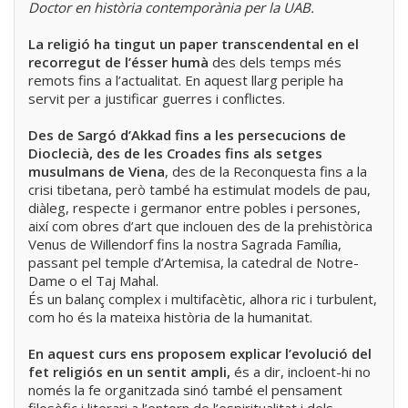
Doctor en història contemporània per la UAB.
La religió ha tingut un paper transcendental en el
recorregut de l’ésser humà
des dels temps més
remots fins a l’actualitat. En aquest llarg periple ha
servit per a justificar guerres i conflictes.
Des de Sargó d’Akkad fins a les persecucions de
Dioclecià, des de les Croades fins als setges
musulmans de Viena
, des de la Reconquesta fins a la
crisi tibetana, però també ha estimulat models de pau,
diàleg, respecte i germanor entre pobles i persones,
així com obres d’art que inclouen des de la prehistòrica
Venus de Willendorf fins la nostra Sagrada Família,
passant pel temple d’Artemisa, la catedral de Notre-
Dame o el Taj Mahal.
És un balanç complex i multifacètic, alhora ric i turbulent,
com ho és la mateixa història de la humanitat.
En aquest curs ens proposem explicar l’evolució del
fet religiós en un sentit ampli,
és a dir, incloent-hi no
només la fe organitzada sinó també el pensament