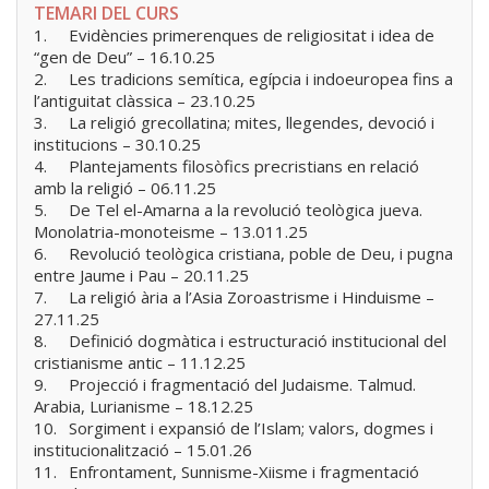
TEMARI DEL CURS
1.
Evidències primerenques de religiositat i idea de
“gen de Deu” – 16.10.25
2.
Les tradicions semítica, egípcia i indoeuropea fins a
l’antiguitat clàssica – 23.10.25
3.
La religió grecollatina; mites, llegendes, devoció i
institucions – 30.10.25
4.
Plantejaments filosòfics precristians en relació
amb la religió – 06.11.25
5.
De Tel el-Amarna a la revolució teològica jueva.
Monolatria-monoteisme – 13.011.25
6.
Revolució teològica cristiana, poble de Deu, i pugna
entre Jaume i Pau – 20.11.25
7.
La religió ària a l’Asia Zoroastrisme i Hinduisme –
27.11.25
8.
Definició dogmàtica i estructuració institucional del
cristianisme antic – 11.12.25
9.
Projecció i fragmentació del Judaisme. Talmud.
Arabia, Lurianisme – 18.12.25
10.
Sorgiment i expansió de l’Islam; valors, dogmes i
institucionalització – 15.01.26
11.
Enfrontament, Sunnisme-Xiisme i fragmentació