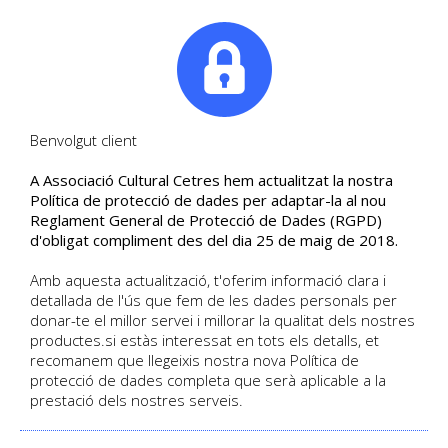
|
Tel. +34. 699 845 527
Benvolgut client
A Associació Cultural Cetres hem actualitzat la nostra
HISTÒRIA DE LES
Política de protecció de dades per adaptar-la al nou
Reglament General de Protecció de Dades (RGPD)
RELIGIONS amb Adrià
d'obligat compliment des del dia 25 de maig de 2018.
FORTET
Amb aquesta actualització, t'oferim informació clara i
detallada de l'ús que fem de les dades personals per
EL fet religiós al llarg de la història -
donar-te el millor servei i millorar la qualitat dels nostres
30 classes
productes.si estàs interessat en tots els detalls, et
recomanem que llegeixis nostra nova Política de
protecció de dades completa que serà aplicable a la
DETALL DEL CURS
prestació dels nostres serveis.
Data d'inici 10/2025
Català
Curs presencial
| Sense places disponibles