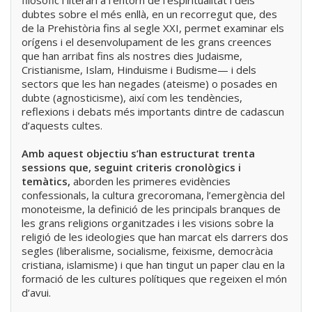
filosòfic i literari a l’entorn de l’espiritualitat i dels
dubtes sobre el més enllà, en un recorregut que, des
de la Prehistòria fins al segle XXI, permet examinar els
orígens i el desenvolupament de les grans creences
que han arribat fins als nostres dies Judaisme,
Cristianisme, Islam, Hinduisme i Budisme— i dels
sectors que les han negades (ateisme) o posades en
dubte (agnosticisme), així com les tendències,
reflexions i debats més importants dintre de cadascun
d’aquests cultes.
Amb aquest objectiu s’han estructurat trenta
sessions que, seguint criteris cronològics i
temàtics,
aborden les primeres evidències
confessionals, la cultura grecoromana, l’emergència del
monoteisme, la definició de les principals branques de
les grans religions organitzades i les visions sobre la
religió de les ideologies que han marcat els darrers dos
segles (liberalisme, socialisme, feixisme, democràcia
cristiana, islamisme) i que han tingut un paper clau en la
formació de les cultures polítiques que regeixen el món
d’avui.