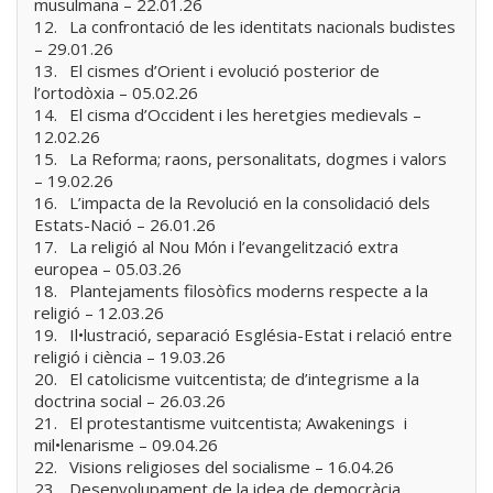
musulmana – 22.01.26
12.
La confrontació de les identitats nacionals budistes
– 29.01.26
13.
El cismes d’Orient i evolució posterior de
l’ortodòxia – 05.02.26
14.
El cisma d’Occident i les heretgies medievals –
12.02.26
15.
La Reforma; raons, personalitats, dogmes i valors
– 19.02.26
16.
L’impacta de la Revolució en la consolidació dels
Estats-Nació – 26.01.26
17.
La religió al Nou Món i l’evangelització extra
europea – 05.03.26
18.
Plantejaments filosòfics moderns respecte a la
religió – 12.03.26
19.
Il•lustració, separació Església-Estat i relació entre
religió i ciència – 19.03.26
20.
El catolicisme vuitcentista; de d’integrisme a la
doctrina social – 26.03.26
21.
El protestantisme vuitcentista; Awakenings i
mil•lenarisme – 09.04.26
22.
Visions religioses del socialisme – 16.04.26
23.
Desenvolupament de la idea de democràcia