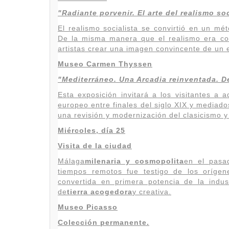
"Radiante porvenir. El arte del realismo soc
El realismo socialista se convirtió en un mét
De la misma manera que el realismo era co
artistas crear una imagen convincente de un e
Museo Carmen Thyssen
"Mediterráneo. Una Arcadia reinventada. D
Esta exposición invitará a los visitantes a 
europeo entre finales del siglo XIX y mediad
una revisión y modernización del clasicismo 
Miércoles, día 25
Visita de la ciudad
Málaga
milenaria y cosmopolita
en el pasad
tiempos remotos fue testigo de los orígen
convertida en primera potencia de la indust
de
tierra acogedora
y creativa.
Museo Picasso
Colección permanente.