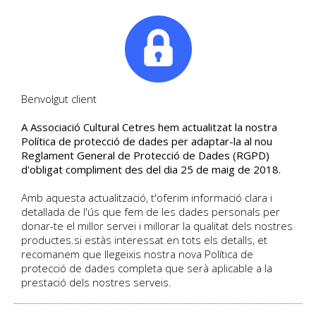
|
Tel. +34. 699 845 527
Benvolgut client
A Associació Cultural Cetres hem actualitzat la nostra
PRESENTACIÓ PROPERS
Política de protecció de dades per adaptar-la al nou
Reglament General de Protecció de Dades (RGPD)
VIATGES
d'obligat compliment des del dia 25 de maig de 2018.
Amb aquesta actualització, t'oferim informació clara i
DETALL DEL CURS
detallada de l'ús que fem de les dades personals per
José Enrique Ruiz-Doménech | Día 20-02-2018
donar-te el millor servei i millorar la qualitat dels nostres
Castellano
Activitat
| Sense places disponibles
productes.si estàs interessat en tots els detalls, et
recomanem que llegeixis nostra nova Política de
protecció de dades completa que serà aplicable a la
prestació dels nostres serveis.
HOME
/
CURSOS
/
PRESENTACIÓ PROPERS VIATGES