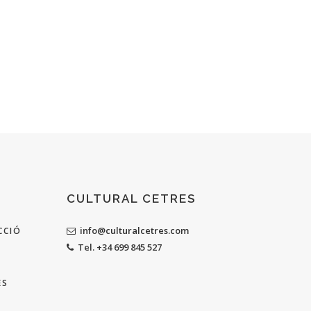
CULTURAL CETRES
info@culturalcetres.com
CCIÓ
Tel. +34 699 845 527
ES