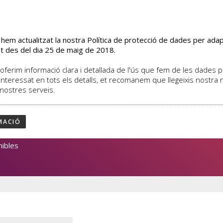
s hem actualitzat la nostra Política de protecció de dades per ad
EL CENTRE
CURSOS
ACTIVITATS
ASSOCIATS
t des del dia 25 de maig de 2018.
oferim informació clara i detallada de l'ús que fem de les dades per
interessat en tots els detalls, et recomanem que llegeixis nostra
 nostres serveis.
PROVENZA
MACIÓ
7
nibles