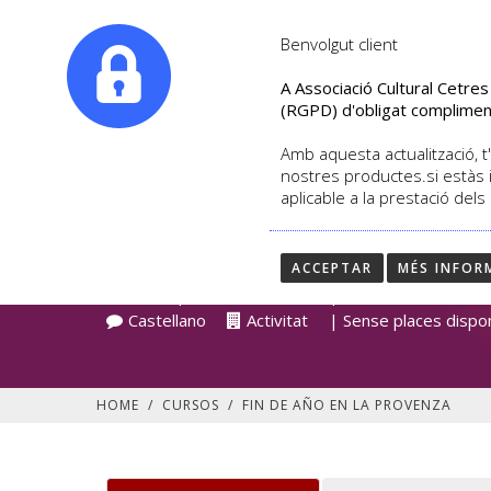
|
info@culturalcetres.com
Tel. +34. 699 845 527
Benvolgut client
A Associació Cultural Cetre
(RGPD) d'obligat complimen
Amb aquesta actualització, t'
nostres productes.si estàs 
aplicable a la prestació dels
FIN DE AÑO EN LA 
ACCEPTAR
MÉS INFOR
DETALL DEL CURS
José Enrique Ruiz-Doménech | Data d'inici 12/201
Castellano
Activitat
| Sense places dispo
HOME
/
CURSOS
/
FIN DE AÑO EN LA PROVENZA