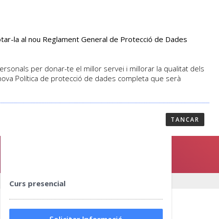
aptar-la al nou Reglament General de Protecció de Dades
PROFESSORAT
NOTICIES
CONTACTAR
sonals per donar-te el millor servei i millorar la qualitat dels
 nova Política de protecció de dades completa que serà
TANCAR
Curs presencial