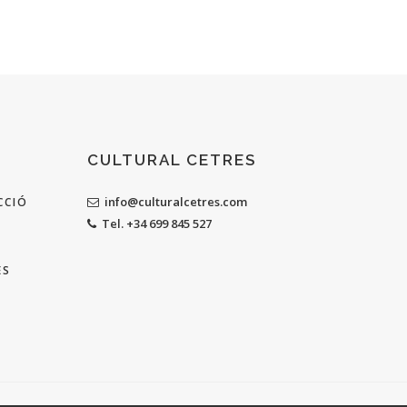
CULTURAL CETRES
info@culturalcetres.com
CCIÓ
Tel. +34 699 845 527
ES