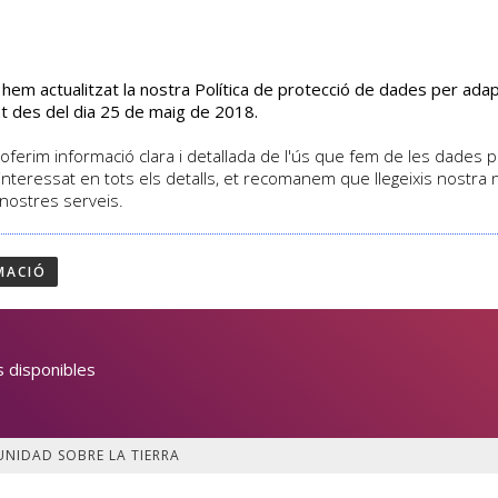
s hem actualitzat la nostra Política de protecció de dades per ad
EL CENTRE
CURSOS
ACTIVITATS
ASSOCIATS
t des del dia 25 de maig de 2018.
oferim informació clara i detallada de l'ús que fem de les dades per
interessat en tots els detalls, et recomanem que llegeixis nostra
 nostres serveis.
 ÚNICA OPORTUNIDAD
MACIÓ
 disponibles
UNIDAD SOBRE LA TIERRA