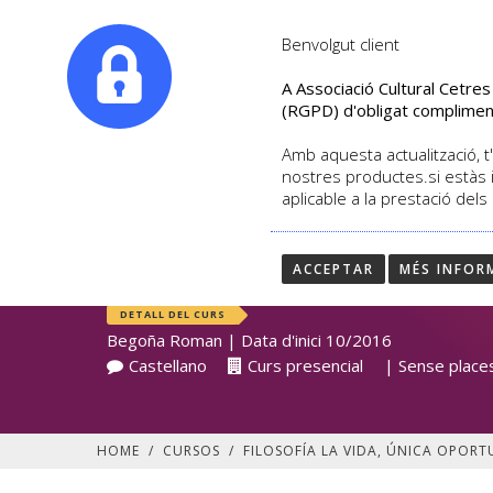
|
info@culturalcetres.com
Tel. +34. 699 845 527
Benvolgut client
A Associació Cultural Cetre
(RGPD) d'obligat complimen
Amb aquesta actualització, t'
nostres productes.si estàs 
aplicable a la prestació dels
FILOSOFÍA LA VIDA,
SOBRE LA TIERRA
ACCEPTAR
MÉS INFOR
DETALL DEL CURS
Begoña Roman | Data d'inici 10/2016
Castellano
Curs presencial
| Sense places
HOME
/
CURSOS
/
FILOSOFÍA LA VIDA, ÚNICA OPORT