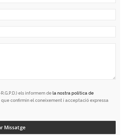
R.G.P.D.) els informem de
la nostra política de
 que confirmin el coneixement i acceptació expressa
ar Missatge