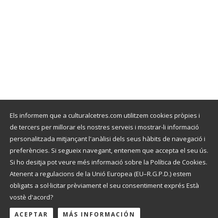
PARLEM?
POLÍTICA DE PROTECCIÓ DE DADES
POLÍTICA D'ÚS
POLÍTICA DE COOKIES
BLOG
CULTURAL CETRES
info@culturalcetres.com
Tel. +34 699 845 527
Els informem que a culturalcetres.com utilitzem cookies pròpies i
de tercers per millorar els nostres serveis i mostrar-li informació
personalitzada mitjançant l'anàlisi dels seus hàbits de navegació i
preferències. Si segueix navegant, entenem que accepta el seu ús.
Si ho desitja pot veure més informació sobre la Política de Cookies.
Atenent a regulacions de la Unió Europea (EU–R.G.P.D.) estem
© 2026
culturalcetres.com
. Tots els drets reservats
obligats a sol·licitar prèviament el seu consentiment exprés Està
vostè d'acord?
ACEPTAR
MÁS INFORMACIÓN