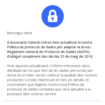
|
Tel. +34. 699 845 527
Benvolgut client
A Associació Cultural Cetres hem actualitzat la nostra
PROGRAMA
Política de protecció de dades per adaptar-la al nou
Reglament General de Protecció de Dades (RGPD)
D'ACTIVITATS PER
d'obligat compliment des del dia 25 de maig de 2018.
ASSOCIATS - MAIG - 2016
Amb aquesta actualització, t'oferim informació clara i
detallada de l'ús que fem de les dades personals per
donar-te el millor servei i millorar la qualitat dels nostres
DETALL DEL CURS
productes.si estàs interessat en tots els detalls, et
Joan Astorch | Data d'inici 05/2016
recomanem que llegeixis nostra nova Política de
Català
Activitat per Associats
| Sense places
protecció de dades completa que serà aplicable a la
disponibles
prestació dels nostres serveis.