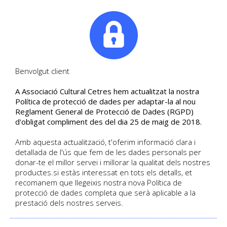
|
Tel. +34. 699 845 527
Benvolgut client
A Associació Cultural Cetres hem actualitzat la nostra
PROGRAMA
Política de protecció de dades per adaptar-la al nou
Reglament General de Protecció de Dades (RGPD)
D'ACTIVITATS PER
d'obligat compliment des del dia 25 de maig de 2018.
ASSOCIATS - OCTUBRE
Amb aquesta actualització, t'oferim informació clara i
detallada de l'ús que fem de les dades personals per
2015
donar-te el millor servei i millorar la qualitat dels nostres
productes.si estàs interessat en tots els detalls, et
recomanem que llegeixis nostra nova Política de
DETALL DEL CURS
protecció de dades completa que serà aplicable a la
Joan Astorch | Data d'inici 10/2015
prestació dels nostres serveis.
Català
Activitat per Associats
| Sense places
disponibles