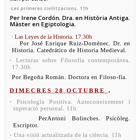
·Les primeres civilitzacions. 11h
Per Irene
Cordón
. Dra. en Història Antiga.
Màster en Egiptologia.
·
Las Leyes de la Historia. 17.30h
Por
José Enrique Ruiz-Domènec.
Dr. en
Historia. Catedrático de Historia Medieval.
·
Lecturas sobre Filosofía contemporánea.
17.30h
Por
Begoña Román.
Doctora en Filoso-fía.
DIMECRES 28 OCTUBRE
·
Psicología Positiva. Autoconeixement i
superació personal. 11h
Per
Antoni Bolinches.
Psicòleg.
Escriptor.
·
Una visió actualitzada de la ciència. 11h