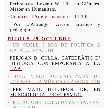
Per
Francesc Lozano W.
Llic. en Ciències.
Màster en Humanitats.
·
Conocer el Arte y sus valores. 17.30h
Por
L’Altrange.
Asesor artístico y
pedagogo.
DIJOUS 29 OCTUBRE
·
UN SEGLE I MIG DE POLÍTICA A
CATALU-NYA. 11H
PER
JOAN B. CULLA.
CATEDRÀTIC D’
HISTÒRIA CONTEMPORÀNIA A LA
UAB.
·
UNA VISIÓ ACTUALITZADA DE
L’ÒPERA I LA MÚSICA CLÀSSICA. 11H
PER
MARC HEILBRON.
DR. EN
MUSICOLOGIA. PROF. ESMUC.
·
RELACIONS CATALUNYA-ESPANYA-
UE. 17.30H