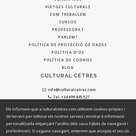
VIATGES CULTURALS
COM TREBALLEM
CURSOS
PROFESSORAT
PARLEM?
POLÍTICA DE PROTECCIÓ DE DADES
POLÍTICA D'ÚS
POLÍTICA DE COOKIES
BLOG
CULTURAL CETRES
info@culturalcetres.com
Tel. +34 699 845 527
Els informem que a culturalcetres.com utilitzem cookies pròpies i
de tercers per millorar els nostres serveis i mostrar-li informació
personalitzada mitjançant l'anàlisi dels seus hàbits de navegació i
preferències. Si segueix navegant, entenem que accepta el seu ús.