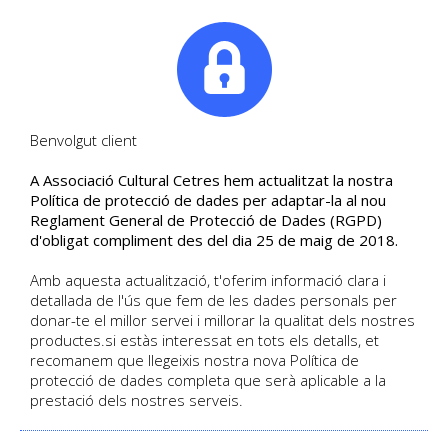
|
Tel. +34. 699 845 527
Benvolgut client
A Associació Cultural Cetres hem actualitzat la nostra
"PSICOLOGIA. L'IMPACTE
Política de protecció de dades per adaptar-la al nou
Reglament General de Protecció de Dades (RGPD)
DE L'ENTORN SOCIAL"
d'obligat compliment des del dia 25 de maig de 2018.
Amb aquesta actualització, t'oferim informació clara i
DETALL DEL CURS
detallada de l'ús que fem de les dades personals per
Neus BARRANTES | Día 29-04-2015
donar-te el millor servei i millorar la qualitat dels nostres
Català
Activitat
| Sense places disponibles
productes.si estàs interessat en tots els detalls, et
recomanem que llegeixis nostra nova Política de
protecció de dades completa que serà aplicable a la
prestació dels nostres serveis.
HOME
/
CURSOS
/
"PSICOLOGIA. L'IMPACTE DE L'ENTORN SOCIAL"