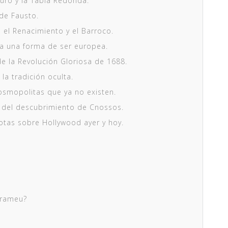
turo y la Tabla Redonda.
 de Fausto.
 el Renacimiento y el Barroco.
a una forma de ser europea.
de la Revolución Gloriosa de 1688.
 la tradición oculta.
osmopolitas que ya no existen.
do del descubrimiento de Cnossos.
notas sobre Hollywood ayer y hoy.
arameu?