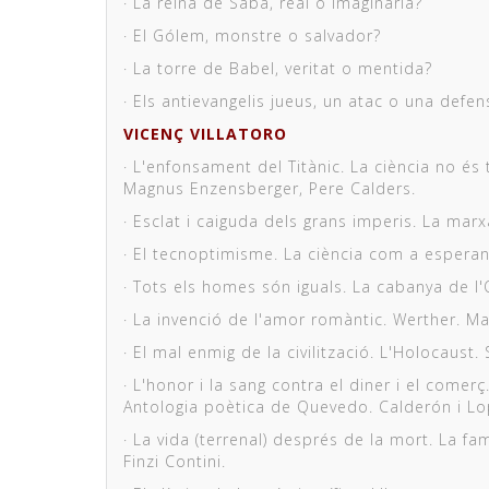
· La reina de Saba, real o imaginària?
· El Gólem, monstre o salvador?
· La torre de Babel, veritat o mentida?
· Els antievangelis jueus, un atac o una defen
VICENÇ VILLATORO
· L'enfonsament del Titànic. La ciència no é
Magnus Enzensberger, Pere Calders.
· Esclat i caiguda dels grans imperis. La mar
· El tecnoptimisme. La ciència com a esperanç
· Tots els homes són iguals. La cabanya de l'O
· La invenció de l'amor romàntic. Werther. Ma
· El mal enmig de la civilització. L'Holocaust.
· L'honor i la sang contra el diner i el comer
Antologia poètica de Quevedo. Calderón i Lo
· La vida (terrenal) després de la mort. La f
Finzi Contini.