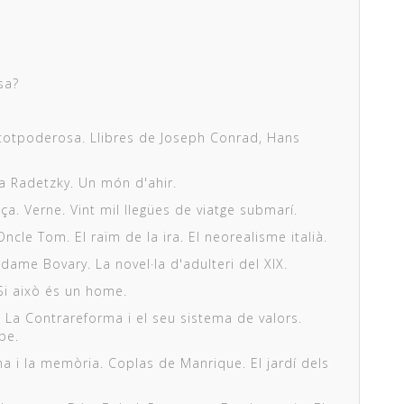
sa?
s totpoderosa. Llibres de Joseph Conrad, Hans
xa Radetzky. Un món d'ahir.
a. Verne. Vint mil llegües de viatge submarí.
ncle Tom. El raïm de la ira. El neorealisme italià.
dame Bovary. La novel·la d'adulteri del XIX.
 Si això és un home.
ç. La Contrareforma i el seu sistema de valors.
pe.
ama i la memòria. Coplas de Manrique. El jardí dels