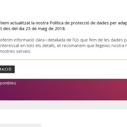
s hem actualitzat la nostra Política de protecció de dades per ad
EL CENTRE
CURSOS
ACTIVITATS
ASSOCIATS
t des del dia 25 de maig de 2018.
oferim informació clara i detallada de l'ús que fem de les dades per
interessat en tots els detalls, et recomanem que llegeixis nostra
 nostres serveis.
ESCINDIBLE
MACIÓ
4
ponibles