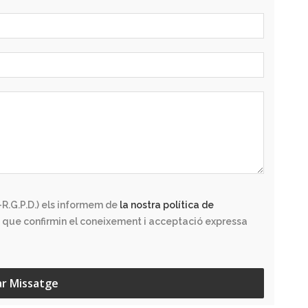
R.G.P.D.) els informem de
la nostra política de
 que confirmin el coneixement i acceptació expressa
ar Missatge