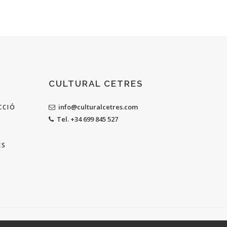
CULTURAL CETRES
info@culturalcetres.com
CCIÓ
Tel. +34 699 845 527
ES