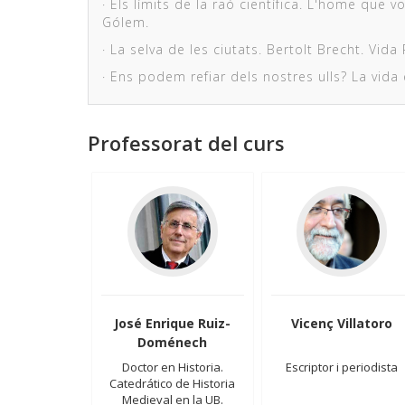
· Els límits de la raó científica. L'home que 
Gólem.
· La selva de les ciutats. Bertolt Brecht. Vida
· Ens podem refiar dels nostres ulls? La vid
Professorat del curs
José Enrique Ruiz-
Vicenç Villatoro
Doménech
Doctor en Historia.
Escriptor i periodista
Catedrático de Historia
Medieval en la UB.