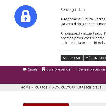
|
info@culturalcetres.com
Tel. +34. 699 845 527
Benvolgut client
A Associació Cultural Cetre
(RGPD) d'obligat complimen
Amb aquesta actualització, t'
nostres productes.si estàs 
aplicable a la prestació dels
ALTA CULTURA IMPR
ACCEPTAR
MÉS INFOR
DETALL DEL CURS
José Enrique Ruiz-Doménech | Data d'inici 10/201
Català
Curs presencial
| Sense places dis
HOME
/
CURSOS
/
ALTA CULTURA IMPRESCINDIBLE