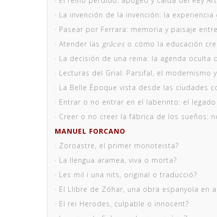
· El reino perdido: apogeo y caída del Rey Ar
· La invención de la invención: la experiencia
· Pasear por Ferrara: memoria y paisaje entre
· Atender las
grâces
o cómo la educación cre
· La decisión de una reina: la agenda oculta 
· Lecturas del Grial: Parsifal, el modernismo y
· La Belle Époque vista desde las ciudades c
· Entrar o no entrar en el laberinto: el lega
· Creer o no creer la fábrica de los sueños: 
MANUEL FORCANO
· Zoroastre, el primer monoteista?
· La llengua aramea, viva o morta?
· Les mil i una nits, original o traducció?
· El Llibre de Zóhar, una obra espanyola en 
· El rei Herodes, culpable o innocent?