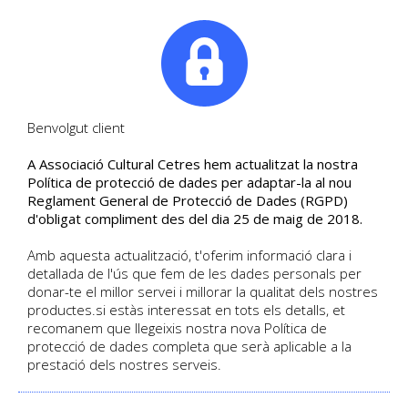
|
Tel. +34. 699 845 527
Benvolgut client
A Associació Cultural Cetres hem actualitzat la nostra
HISTÒRIA DE LES
Política de protecció de dades per adaptar-la al nou
Reglament General de Protecció de Dades (RGPD)
RELIGIONS
d'obligat compliment des del dia 25 de maig de 2018.
Amb aquesta actualització, t'oferim informació clara i
DETALL DEL CURS
detallada de l'ús que fem de les dades personals per
Vicenç Villatoro | Data d'inici 10/2013
donar-te el millor servei i millorar la qualitat dels nostres
Català
Curs presencial
| Sense places disponibles
productes.si estàs interessat en tots els detalls, et
recomanem que llegeixis nostra nova Política de
protecció de dades completa que serà aplicable a la
prestació dels nostres serveis.
HOME
/
CURSOS
/
HISTÒRIA DE LES RELIGIONS