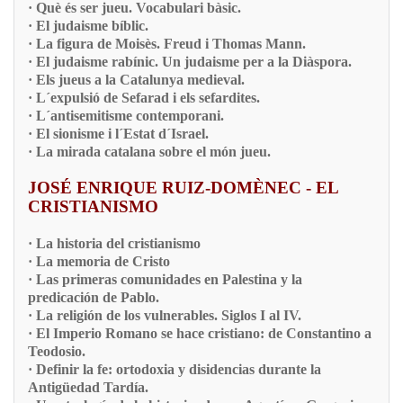
· Què és ser jueu. Vocabulari bàsic.
· El judaisme bíblic.
· La figura de Moisès. Freud i Thomas Mann.
· El judaisme rabínic. Un judaisme per a la Diàspora.
· Els jueus a la Catalunya medieval.
· L´expulsió de Sefarad i els sefardites.
· L´antisemitisme contemporani.
· El sionisme i l´Estat d´Israel.
· La mirada catalana sobre el món jueu.
JOSÉ ENRIQUE RUIZ-DOMÈNEC - EL
CRISTIANISMO
· La historia del cristianismo
· La memoria de Cristo
· Las primeras comunidades en Palestina y la
predicación de Pablo.
· La religión de los vulnerables. Siglos I al IV.
· El Imperio Romano se hace cristiano: de Constantino a
Teodosio.
· Definir la fe: ortodoxia y disidencias durante la
Antigüedad Tardía.