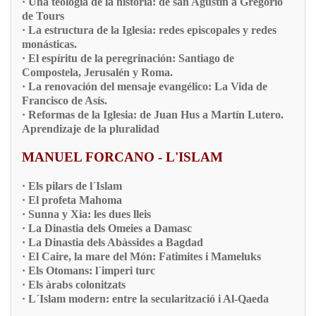
· Una teología de la historia: de san Agustín a Gregorio
de Tours
· La estructura de la Iglesia: redes episcopales y redes
monásticas.
· El espíritu de la peregrinación: Santiago de
Compostela, Jerusalén y Roma.
· La renovación del mensaje evangélico: La Vida de
Francisco de Asís.
· Reformas de la Iglesia: de Juan Hus a Martín Lutero.
Aprendizaje de la pluralidad
MANUEL FORCANO - L'ISLAM
· Els pilars de l´Islam
· El profeta Mahoma
· Sunna y Xia: les dues lleis
· La Dinastia dels Omeies a Damasc
· La Dinastia dels Abàssides a Bagdad
· El Caire, la mare del Món: Fatimites i Mameluks
· Els Otomans: l´imperi turc
· Els àrabs colonitzats
· L´Islam modern: entre la secularització i Al-Qaeda