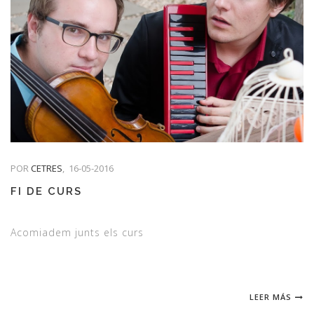
POR
CETRES
,
16-05-2016
FI DE CURS
Acomiadem junts els curs
LEER MÁS