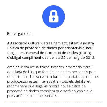
|
Tel. +34. 699 845 527
Benvolgut client
A Associació Cultural Cetres hem actualitzat la nostra
Segueix les últimes notícies
Política de protecció de dades per adaptar-la al nou
Reglament General de Protecció de Dades (RGPD)
Blog de Cultural Cetres
d'obligat compliment des del dia 25 de maig de 2018.
Amb aquesta actualització, t'oferim informació clara i
detallada de l'ús que fem de les dades personals per
HOME
/
BLOG
donar-te el millor servei i millorar la qualitat dels nostres
productes.si estàs interessat en tots els detalls, et
recomanem que llegeixis nostra nova Política de
protecció de dades completa que serà aplicable a la
prestació dels nostres serveis.
BLOG CULTURAL CETRES