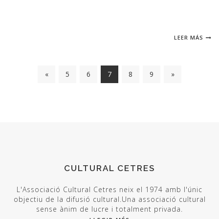
LEER MÁS
«
5
6
7
8
9
»
CULTURAL CETRES
L'Associació Cultural Cetres neix el 1974 amb l'únic
objectiu de la difusió cultural.Una associació cultural
sense ànim de lucre i totalment privada.