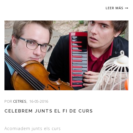
LEER MÁS
POR
CETRES
,
16-05-2016
CELEBREM JUNTS EL FI DE CURS
Acomiadem junts els curs