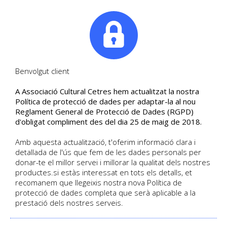
|
Tel. +34. 699 845 527
Benvolgut client
A Associació Cultural Cetres hem actualitzat la nostra
Segueix les últimes notícies
Política de protecció de dades per adaptar-la al nou
Reglament General de Protecció de Dades (RGPD)
Blog de Cultural Cetres
d'obligat compliment des del dia 25 de maig de 2018.
Amb aquesta actualització, t'oferim informació clara i
detallada de l'ús que fem de les dades personals per
HOME
/
BLOG
donar-te el millor servei i millorar la qualitat dels nostres
productes.si estàs interessat en tots els detalls, et
recomanem que llegeixis nostra nova Política de
protecció de dades completa que serà aplicable a la
prestació dels nostres serveis.
BLOG CULTURAL CETRES