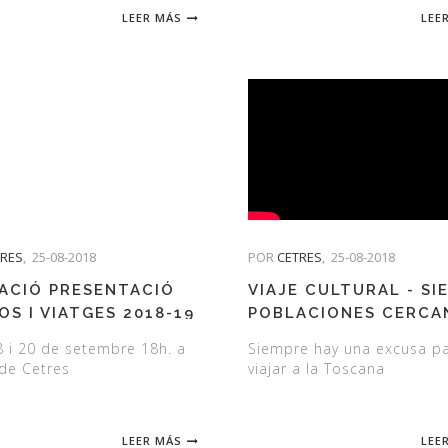
LEER MÁS
LEE
TRES
,
25-08-2018
POR
CETRES
,
25-08-2018
TACIÓ PRESENTACIÓ
VIAJE CULTURAL - SI
OS I VIATGES 2018-19
POBLACIONES CERCA
8 i 20 de setembre 18h. a
Siempre hay una excusa p
 de Cetres
viajar a la Toscana
LEER MÁS
LEE