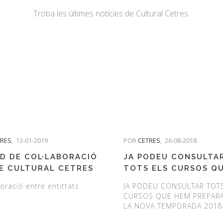
Troba les últimes notícies de Cultural Cetres.
TRES
,
13-01-2019
POR
CETRES
,
26-08-2018
D DE COL·LABORACIÓ
JA PODEU CONSULTA
E CULTURAL CETRES
TOTS ELS CURSOS Q
CLUB DE GOLF DE
HEM PREPARAT PER A
oració entre entittats
JA PODEU CONSULTAR TOT
 CUGAT
NOVA TEMPORADA 20
CURSOS QUE HEM PREPARA
LA NOVA TEMPORADA 2018