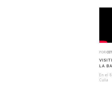
POR
CE
VISI
LA B
En el 8
Culla