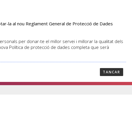
aptar-la al nou Reglament General de Protecció de Dades
PROFESSORAT
NOTICIES
CONTACTAR
sonals per donar-te el millor servei i millorar la qualitat dels
 nova Política de protecció de dades completa que serà
TANCAR