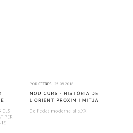
POR
CETRES
,
25-08-2018
R
NOU CURS - HISTÒRIA DE
UE
L'ORIENT PRÒXIM I MITJÀ
 LA
S ELS
De l'edat moderna al s.XXI
18-19
T PER
-19