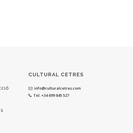
CULTURAL CETRES
info@culturalcetres.com
CCIÓ
Tel. +34 699 845 527
ES