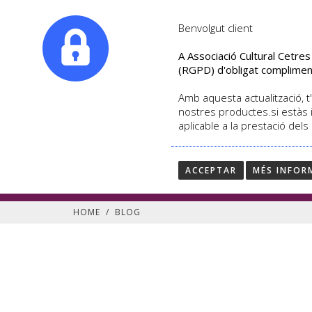
|
info@culturalcetres.com
Tel. +34. 699 845 527
Benvolgut client
A Associació Cultural Cetre
(RGPD) d'obligat complimen
Amb aquesta actualització, t'
nostres productes.si estàs 
aplicable a la prestació dels
Segueix les últimes notí
Blog de Cultural Cetres
ACCEPTAR
MÉS INFOR
HOME
/
BLOG