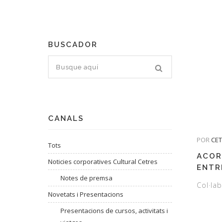
BUSCADOR
CANALS
POR
CE
Tots
ACOR
Noticies corporatives Cultural Cetres
ENTR
Notes de premsa
I EL 
Col·lab
SANT
Novetats i Presentacions
Presentacions de cursos, activitats i