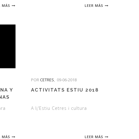
R MÁS
LEER MÁS
POR
CETRES
,
09-06-2018
ENA Y
ACTIVITATS ESTIU 2018
NAS
ara
A l¡'Estiu Cetres i cultura
R MÁS
LEER MÁS