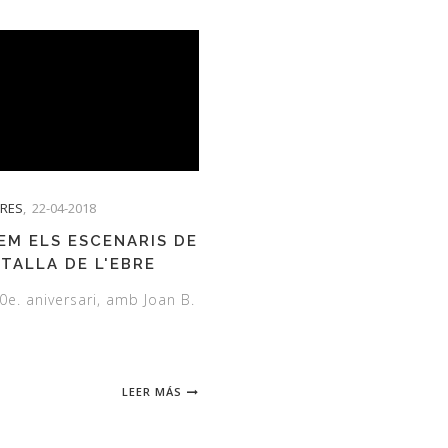
TRES
,
22-04-2018
TEM ELS ESCENARIS DE
ATALLA DE L'EBRE
0e. aniversari, amb Joan B.
LEER MÁS