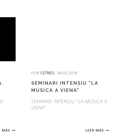
POR
CETRES
,
08-05-2018
A.
SEMINARI INTENSIU "LA
MÚSICA A VIENA"
PO
SEMINARI INTENSIU "LA MÚSICA A
VIENA"
R MÁS
LEER MÁS