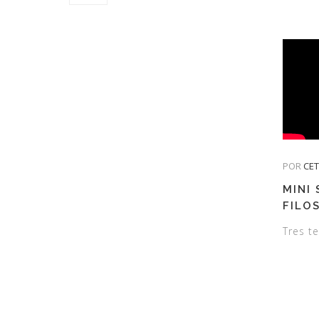
POR
CE
MINI
FILO
Tres te