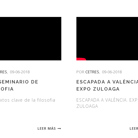
TRES
,
09-06-2018
POR
CETRES
,
09-06-2018
 SEMINARIO DE
ESCAPADA A VALÈNCI
SOFIA
EXPO ZULOAGA
xtos clave de la filosofia
ESCAPADA A VALÈNCIA. EX
ZULOAGA
LEER MÁS
LEE