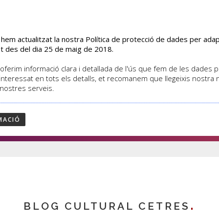
s hem actualitzat la nostra Política de protecció de dades per ad
EL CENTRE
CURSOS
ACTIVITATS
ASSOCIATS
t des del dia 25 de maig de 2018.
oferim informació clara i detallada de l'ús que fem de les dades per
interessat en tots els detalls, et recomanem que llegeixis nostra
 nostres serveis.
cies
MACIÓ
BLOG CULTURAL CETRES