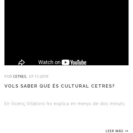
POR
CETRES
,
07-11-2019
VOLS SABER QUE ÉS CULTURAL CETRES?
En Vicenç Villatoro ho explica en menys de dos minuts
LEER MÁS