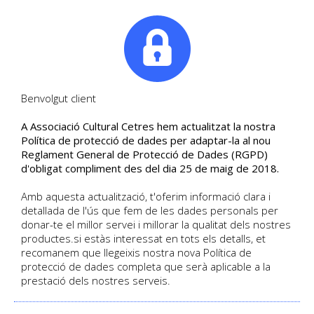
|
Tel. +34. 699 845 527
Benvolgut client
A Associació Cultural Cetres hem actualitzat la nostra
Segueix les últimes notícies
Política de protecció de dades per adaptar-la al nou
Reglament General de Protecció de Dades (RGPD)
Blog de Cultural Cetres
d'obligat compliment des del dia 25 de maig de 2018.
Amb aquesta actualització, t'oferim informació clara i
detallada de l'ús que fem de les dades personals per
HOME
/
BLOG
donar-te el millor servei i millorar la qualitat dels nostres
productes.si estàs interessat en tots els detalls, et
recomanem que llegeixis nostra nova Política de
protecció de dades completa que serà aplicable a la
prestació dels nostres serveis.
BLOG CULTURAL CETRES