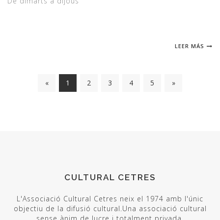
De dimarts a dijous
LEER MÁS
«
1
2
3
4
5
»
CULTURAL CETRES
L'Associació Cultural Cetres neix el 1974 amb l'únic
objectiu de la difusió cultural.Una associació cultural
sense ànim de lucre i totalment privada.