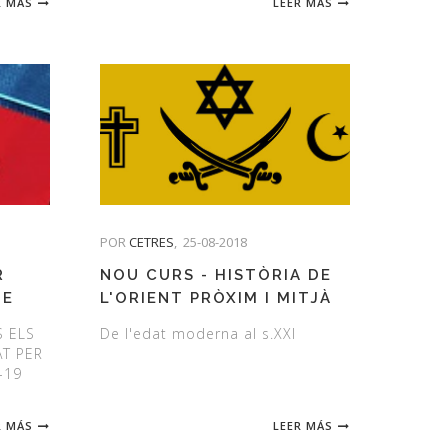
R MÁS
LEER MÁS
POR
CETRES
,
25-08-2018
R
NOU CURS - HISTÒRIA DE
UE
L'ORIENT PRÒXIM I MITJÀ
 LA
S ELS
De l'edat moderna al s.XXI
18-19
T PER
-19
R MÁS
LEER MÁS