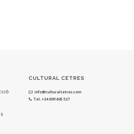
CULTURAL CETRES
info@culturalcetres.com
CCIÓ
Tel. +34 699 845 527
ES