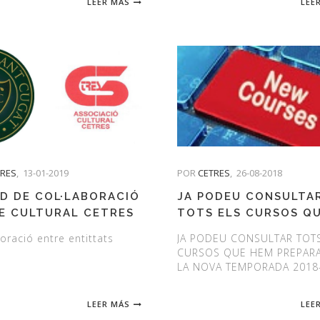
LEER MÁS
LEE
TRES
,
13-01-2019
POR
CETRES
,
26-08-2018
D DE COL·LABORACIÓ
JA PODEU CONSULTA
E CULTURAL CETRES
TOTS ELS CURSOS Q
CLUB DE GOLF DE
HEM PREPARAT PER A
oració entre entittats
JA PODEU CONSULTAR TOT
 CUGAT
NOVA TEMPORADA 20
CURSOS QUE HEM PREPARA
LA NOVA TEMPORADA 2018
LEER MÁS
LEE