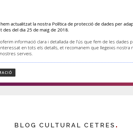
s hem actualitzat la nostra Política de protecció de dades per ad
EL CENTRE
CURSOS
ACTIVITATS
ASSOCIATS
t des del dia 25 de maig de 2018.
oferim informació clara i detallada de l'ús que fem de les dades per
interessat en tots els detalls, et recomanem que llegeixis nostra
 nostres serveis.
cies
MACIÓ
BLOG CULTURAL CETRES