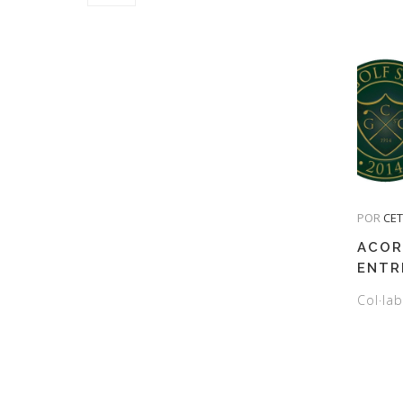
POR
CE
ACOR
ENTR
I EL 
Col·lab
SANT