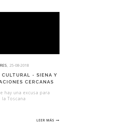
TRES
,
25-08-2018
 CULTURAL - SIENA Y
ACIONES CERCANAS
e hay una excusa para
a la Toscana
LEER MÁS