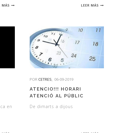
R MÁS
LEER MÁS
POR
CETRES
,
06-09-2019
ATENCIO!!! HORARI
ATENCIÓ AL PÚBLIC
ica en
De dimarts a dijous