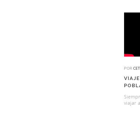
POR
CE
VIAJE
POBL
Siempr
viajar 