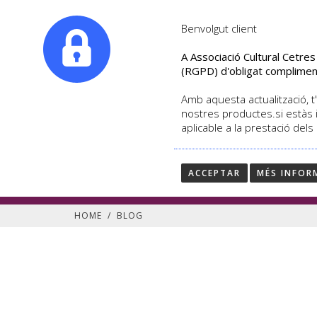
|
info@culturalcetres.com
Tel. +34. 699 845 527
Benvolgut client
A Associació Cultural Cetre
(RGPD) d'obligat complimen
Amb aquesta actualització, t'
nostres productes.si estàs 
aplicable a la prestació dels
Segueix les últimes notí
Blog de Cultural Cetres
ACCEPTAR
MÉS INFOR
HOME
/
BLOG