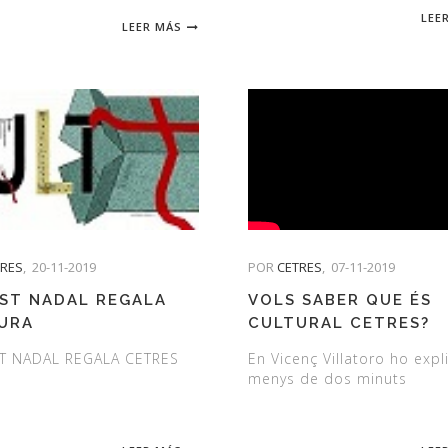
LEE
LEER MÁS
TRES
,
20-11-2019
POR
CETRES
,
07-11-2019
ST NADAL REGALA
VOLS SABER QUE ÉS
URA
CULTURAL CETRES?
T NADAL REGALA CETRES
En Vicenç Villatoro ho expl
menys de dos minuts