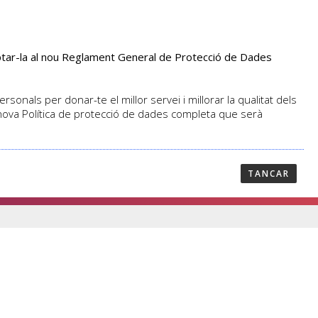
aptar-la al nou Reglament General de Protecció de Dades
PROFESSORAT
NOTICIES
CONTACTAR
sonals per donar-te el millor servei i millorar la qualitat dels
 nova Política de protecció de dades completa que serà
TANCAR