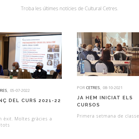
Troba les últimes notícies de Cultural Cetres.
POR
CETRES
,
08-10-2021
TRES
,
05-07-2022
JA HEM INICIAT ELS
NÇ DEL CURS 2021-22
CURSOS
Primera setmana de class
n èxit. Moltes gràcies a
 tots