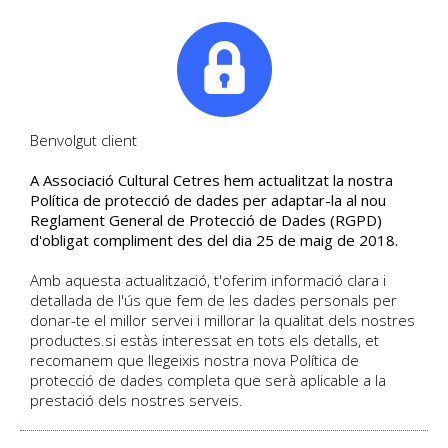
|
Tel. +34. 699 845 527
Benvolgut client
A Associació Cultural Cetres hem actualitzat la nostra
Segueix les últimes notícies
Política de protecció de dades per adaptar-la al nou
Reglament General de Protecció de Dades (RGPD)
Blog de Cultural Cetres
d'obligat compliment des del dia 25 de maig de 2018.
Amb aquesta actualització, t'oferim informació clara i
detallada de l'ús que fem de les dades personals per
HOME
/
BLOG
donar-te el millor servei i millorar la qualitat dels nostres
productes.si estàs interessat en tots els detalls, et
recomanem que llegeixis nostra nova Política de
protecció de dades completa que serà aplicable a la
prestació dels nostres serveis.
BLOG CULTURAL CETRES