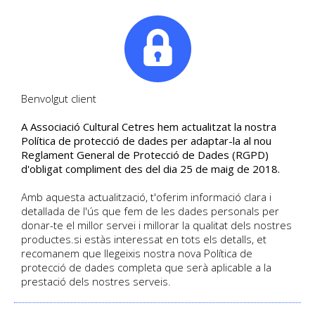
|
Tel. +34. 699 845 527
Benvolgut client
A Associació Cultural Cetres hem actualitzat la nostra
Segueix les últimes notícies
Política de protecció de dades per adaptar-la al nou
Reglament General de Protecció de Dades (RGPD)
Blog de Cultural Cetres
d'obligat compliment des del dia 25 de maig de 2018.
Amb aquesta actualització, t'oferim informació clara i
detallada de l'ús que fem de les dades personals per
HOME
/
BLOG
donar-te el millor servei i millorar la qualitat dels nostres
productes.si estàs interessat en tots els detalls, et
recomanem que llegeixis nostra nova Política de
protecció de dades completa que serà aplicable a la
prestació dels nostres serveis.
BLOG CULTURAL CETRES