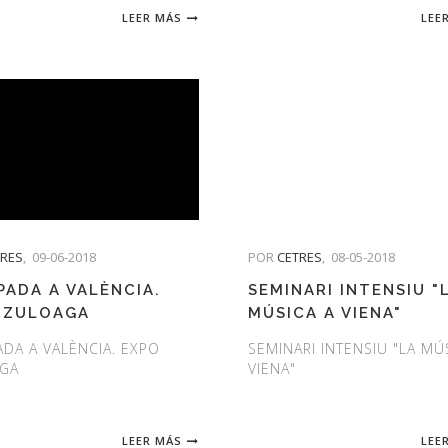
LEER MÁS
LEE
TRES
,
09-06-2018
POR
CETRES
,
08-05-2018
PADA A VALÈNCIA.
SEMINARI INTENSIU "
 ZULOAGA
MÚSICA A VIENA"
DA A VALÈNCIA. EXPO
SEMINARI INTENSIU "LA MÚ
GA
VIENA"
LEER MÁS
LEE