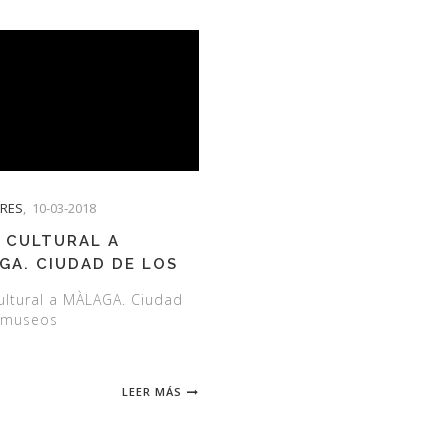
TRES
,
10-03-2018
E CULTURAL A
GA. CIUDAD DE LOS
OS
cultural a MÀLAGA. Ciudad
 museos
LEER MÁS