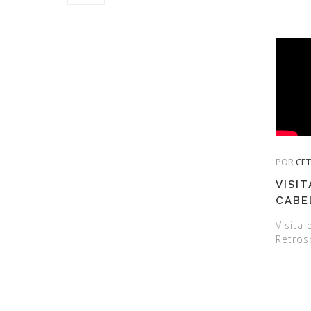
POR
CE
VISIT
CABE
RETR
Visita
Retros