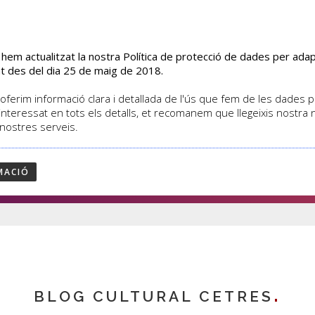
s hem actualitzat la nostra Política de protecció de dades per ad
EL CENTRE
CURSOS
ACTIVITATS
ASSOCIATS
t des del dia 25 de maig de 2018.
oferim informació clara i detallada de l'ús que fem de les dades per
interessat en tots els detalls, et recomanem que llegeixis nostra
 nostres serveis.
cies
MACIÓ
BLOG CULTURAL CETRES