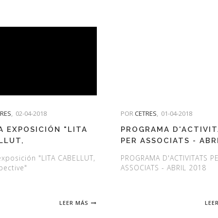
TRES
,
02-04-2018
POR
CETRES
,
01-04-2018
A EXPOSICIÓN "LITA
PROGRAMA D'ACTIVI
LLUT,
PER ASSOCIATS - ABR
OSPECTIVE"
2018
 exposición "LITA CABELLUT,
PROGRAMA D'ACTIVITATS P
pective"
ASSOCIATS - ABRIL 2018
LEER MÁS
LEE