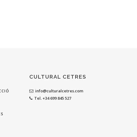
CULTURAL CETRES
info@culturalcetres.com
CCIÓ
Tel. +34 699 845 527
ES