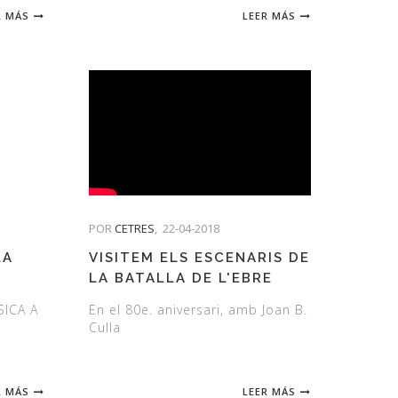
R MÁS
LEER MÁS
POR
CETRES
,
22-04-2018
LA
VISITEM ELS ESCENARIS DE
LA BATALLA DE L'EBRE
SICA A
En el 80e. aniversari, amb Joan B.
Culla
R MÁS
LEER MÁS