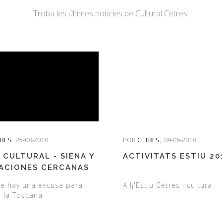
Troba les últimes notícies de Cultural Cetres.
TRES
,
25-08-2018
POR
CETRES
,
09-06-2018
 CULTURAL - SIENA Y
ACTIVITATS ESTIU 20
ACIONES CERCANAS
e hay una excusa para
A l¡'Estiu Cetres i cultura
a la Toscana