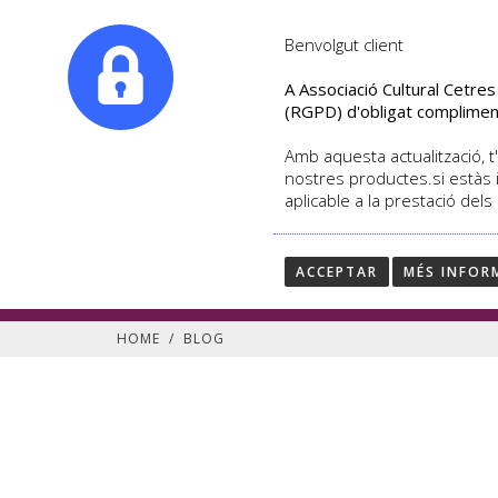
|
info@culturalcetres.com
Tel. +34. 699 845 527
Benvolgut client
A Associació Cultural Cetre
(RGPD) d'obligat complimen
Amb aquesta actualització, t'
nostres productes.si estàs 
aplicable a la prestació dels
Segueix les últimes notí
Blog de Cultural Cetres
ACCEPTAR
MÉS INFOR
HOME
/
BLOG