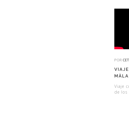
POR
CE
VIAJ
MÀLA
MUSE
Viaje 
de los