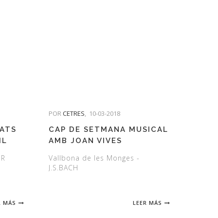
POR
CETRES
,
10-03-2018
TATS
CAP DE SETMANA MUSICAL
IL
AMB JOAN VIVES
ER
Vallbona de les Monges -
J.S.BACH
R MÁS
LEER MÁS