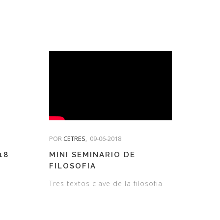
POR
CETRES
,
09-06-2018
18
MINI SEMINARIO DE
FILOSOFIA
Tres textos clave de la filosofia