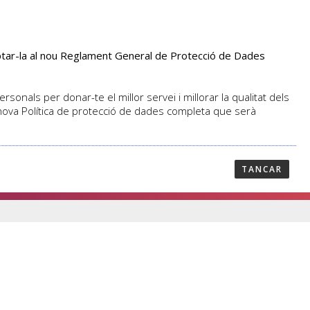
aptar-la al nou Reglament General de Protecció de Dades
PROFESSORAT
NOTICIES
CONTACTAR
sonals per donar-te el millor servei i millorar la qualitat dels
 nova Política de protecció de dades completa que serà
TANCAR