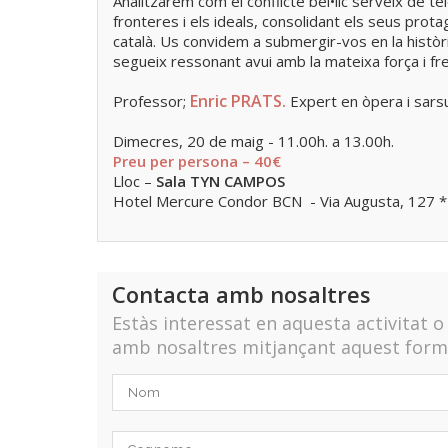
Analitzarem com el conflicte bèl•lic serveix de te
fronteres i els ideals, consolidant els seus prota
català. Us convidem a submergir-vos en la històri
segueix ressonant avui amb la mateixa força i fre
Enric PRATS.
Professor;
Expert en òpera i sarsu
Dimecres, 20 de maig - 11.00h. a 13.00h.
Preu per persona – 40€
Lloc –
Sala TYN CAMPOS
Hotel Mercure Condor BCN - Via Augusta, 127 
Contacta amb nosaltres
Estàs interessat en aquesta activitat 
amb nosaltres mitjançant aquest formu