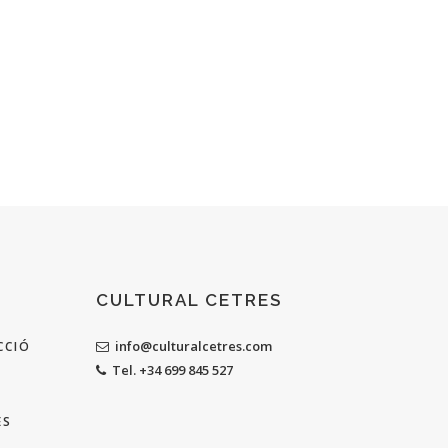
CULTURAL CETRES
info@culturalcetres.com
CCIÓ
Tel. +34 699 845 527
ES