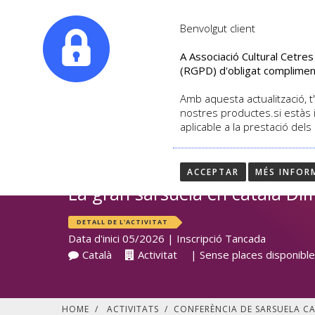
|
info@culturalcetres.com
Tel. +34. 699 845 527
Benvolgut client
A Associació Cultural Cetre
(RGPD) d'obligat complimen
Amb aquesta actualització, t'
nostres productes.si estàs 
aplicable a la prestació dels
Conferència de Sar
DE GUERRA
ACCEPTAR
MÉS INFOR
La gran sarsuela en català Di
DETALL DE L'ACTIVITAT
Data d'inici 05/2026 | Inscripció Tancada
Català
Activitat
| Sense places disponibl
HOME
/
ACTIVITATS
/
CONFERÈNCIA DE SARSUELA C