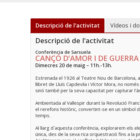
Descripció de l'activitat
Vídeos i do
Descripció de l'activitat
Conferència de Sarsuela
CANÇÓ D’AMOR I DE GUERRA - 
Dimecres 20 de maig – 11h.-13h.
Estrenada el 1926 al Teatre Nou de Barcelona, 
llibret de Lluís Capdevila i Víctor Mora, no nomé
sinó també per la seva capacitat per capturar l'
Ambientada al Vallespir durant la Revolució Franc
el rerefons històric, convertint-se en un símbol d'
temps.
Al llarg d´aquesta conferència, explorarem els e
única, des de la seva rica orquestració fins a la