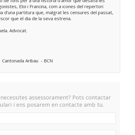
ló de fons per a una història d'amor que desafia les
gonistes, Eloi i Francina, com a icones del repertori
a d'una partitura que, malgrat les censures del passat,
scor que el dia de la seva estrena.
ela. Advocat.
* Cantonada Aribau - BCN
o necessites assessorament? Pots contactar
lari i ens posarem en contacte amb tu.