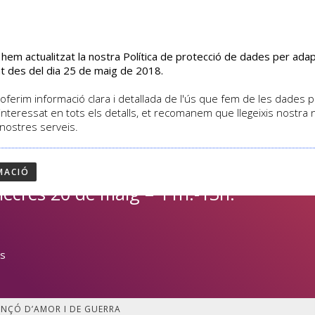
s hem actualitzat la nostra Política de protecció de dades per ad
EL CENTRE
CURSOS
ACTIVITATS
ASSOCIATS
t des del dia 25 de maig de 2018.
oferim informació clara i detallada de l'ús que fem de les dades per
interessat en tots els detalls, et recomanem que llegeixis nostra
 nostres serveis.
suela CANÇÓ D’AMOR I
MACIÓ
mecres 20 de maig – 11h.-13h.
es
ANÇÓ D’AMOR I DE GUERRA