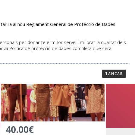
aptar-la al nou Reglament General de Protecció de Dades
PROFESSORAT
NOTICIES
CONTACTAR
sonals per donar-te el millor servei i millorar la qualitat dels
 nova Política de protecció de dades completa que serà
TANCAR
40.00€