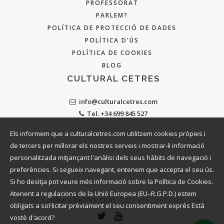
PROFESSORAT
PARLEM?
POLÍTICA DE PROTECCIÓ DE DADES
POLÍTICA D'ÚS
POLÍTICA DE COOKIES
BLOG
CULTURAL CETRES
info@culturalcetres.com
Tel. +34 699 845 527
Els informem que a culturalcetres.com utilitzem cookies pròpies i
de tercers per millorar els nostres serveis i mostrar-li informació
personalitzada mitjançant l'anàlisi dels seus hàbits de navegació i
preferències. Si segueix navegant, entenem que accepta el seu ús.
Si ho desitja pot veure més informació sobre la Política de Cookies.
Atenent a regulacions de la Unió Europea (EU–R.G.P.D.) estem
© 2026
culturalcetres.com
. Tots els drets reservats
obligats a sol·licitar prèviament el seu consentiment exprés Està
vostè d'acord?