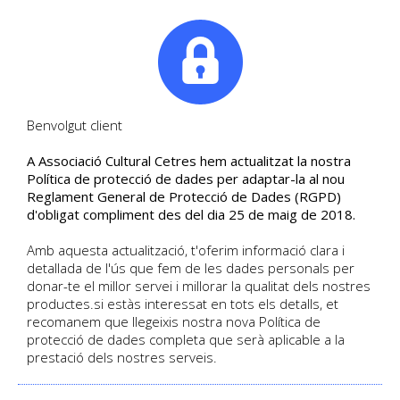
|
Tel. +34. 699 845 527
Benvolgut client
A Associació Cultural Cetres hem actualitzat la nostra
JUANA DE ARCO Y el
Política de protecció de dades per adaptar-la al nou
Reglament General de Protecció de Dades (RGPD)
sentimiento nacional
d'obligat compliment des del dia 25 de maig de 2018.
en la formación de
Amb aquesta actualització, t'oferim informació clara i
detallada de l'ús que fem de les dades personals per
Francia
donar-te el millor servei i millorar la qualitat dels nostres
productes.si estàs interessat en tots els detalls, et
Conferencia - 13 de mayo - 17h. -
recomanem que llegeixis nostra nova Política de
José Enrique Ruiz Doménec
protecció de dades completa que serà aplicable a la
prestació dels nostres serveis.
DETALL DE L'ACTIVITAT