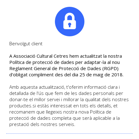
|
Tel. +34. 699 845 527
Benvolgut client
A Associació Cultural Cetres hem actualitzat la nostra
JOSEP TARRADELLAS -
Política de protecció de dades per adaptar-la al nou
Reglament General de Protecció de Dades (RGPD)
Ambició i poder
d'obligat compliment des del dia 25 de maig de 2018.
De la Generalitat republicana a la
Amb aquesta actualització, t'oferim informació clara i
Generalitat autonòmica
detallada de l'ús que fem de les dades personals per
donar-te el millor servei i millorar la qualitat dels nostres
productes.si estàs interessat en tots els detalls, et
DETALL DE L'ACTIVITAT
recomanem que llegeixis nostra nova Política de
Día 25-03-2026 | Inscripció Tancada
protecció de dades completa que serà aplicable a la
Català
Activitat
| Sense places disponibles
prestació dels nostres serveis.