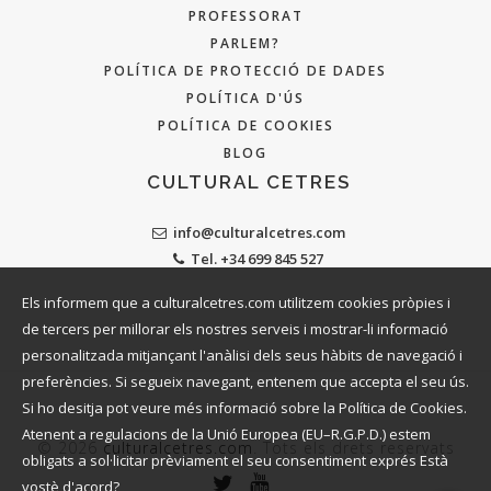
PROFESSORAT
PARLEM?
POLÍTICA DE PROTECCIÓ DE DADES
POLÍTICA D'ÚS
POLÍTICA DE COOKIES
BLOG
CULTURAL CETRES
info@culturalcetres.com
Tel. +34 699 845 527
Els informem que a culturalcetres.com utilitzem cookies pròpies i
de tercers per millorar els nostres serveis i mostrar-li informació
personalitzada mitjançant l'anàlisi dels seus hàbits de navegació i
preferències. Si segueix navegant, entenem que accepta el seu ús.
Si ho desitja pot veure més informació sobre la Política de Cookies.
Atenent a regulacions de la Unió Europea (EU–R.G.P.D.) estem
© 2026
culturalcetres.com
. Tots els drets reservats
obligats a sol·licitar prèviament el seu consentiment exprés Està
vostè d'acord?