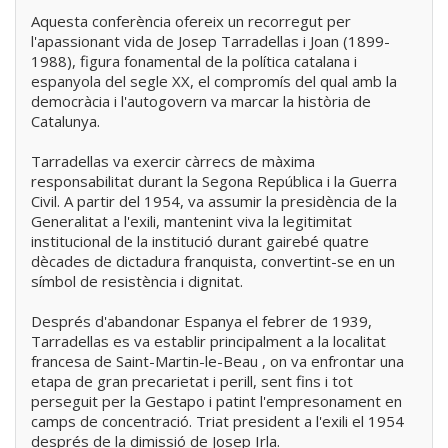
Aquesta conferència ofereix un recorregut per
l'apassionant vida de Josep Tarradellas i Joan (1899-
1988), figura fonamental de la política catalana i
espanyola del segle XX, el compromís del qual amb la
democràcia i l'autogovern va marcar la història de
Catalunya.
Tarradellas va exercir càrrecs de màxima
responsabilitat durant la Segona República i la Guerra
Civil. A partir del 1954, va assumir la presidència de la
Generalitat a l'exili, mantenint viva la legitimitat
institucional de la institució durant gairebé quatre
dècades de dictadura franquista, convertint-se en un
símbol de resistència i dignitat.
Després d'abandonar Espanya el febrer de 1939,
Tarradellas es va establir principalment a la localitat
francesa de Saint-Martin-le-Beau , on va enfrontar una
etapa de gran precarietat i perill, sent fins i tot
perseguit per la Gestapo i patint l'empresonament en
camps de concentració. Triat president a l'exili el 1954
després de la dimissió de Josep Irla.