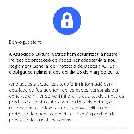
|
Tel. +34. 699 845 527
Benvolgut client
A Associació Cultural Cetres hem actualitzat la nostra
NOVA ACTIVITAT - ÈTICA
Política de protecció de dades per adaptar-la al nou
Reglament General de Protecció de Dades (RGPD)
DE LA CURA I ÈTICA DE
d'obligat compliment des del dia 25 de maig de 2018.
LA JUSTÍCIA
Amb aquesta actualització, t'oferim informació clara i
detallada de l'ús que fem de les dades personals per
Dijous 10 febrer
donar-te el millor servei i millorar la qualitat dels nostres
productes.si estàs interessat en tots els detalls, et
DETALL DE L'ACTIVITAT
recomanem que llegeixis nostra nova Política de
Día 10-02-2022 | Inscripció Tancada
protecció de dades completa que serà aplicable a la
prestació dels nostres serveis.
Castellano
Activitat
| Sense places disponibles