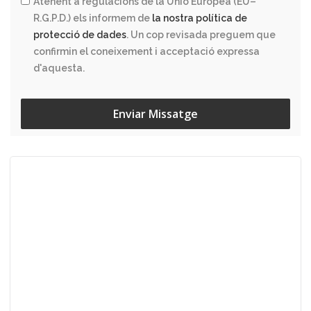
Atenent a regulacions de la Unió Europea (EU–
R.G.P.D.) els informem de
la nostra política de
protecció de dades
. Un cop revisada preguem que
confirmin el coneixement i acceptació expressa
d'aquesta.
Enviar Missatge