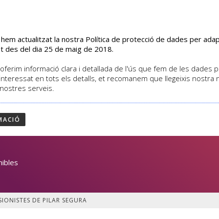
s hem actualitzat la nostra Política de protecció de dades per ad
EL CENTRE
CURSOS
ACTIVITATS
ASSOCIATS
t des del dia 25 de maig de 2018.
oferim informació clara i detallada de l'ús que fem de les dades per
interessat en tots els detalls, et recomanem que llegeixis nostra
 nostres serveis.
RES IMPRESIONISTES DE
MACIÓ
nibles
SIONISTES DE PILAR SEGURA