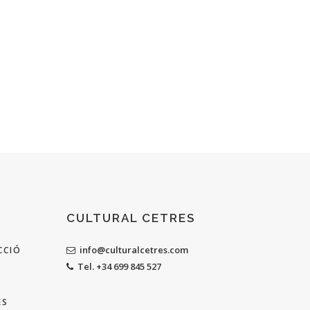
CULTURAL CETRES
info@culturalcetres.com
CCIÓ
Tel. +34 699 845 527
ES