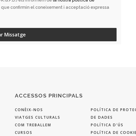
R.G.P.D.) els informem de
la nostra política de
 que confirmin el coneixement i acceptació expressa
ar Missatge
ACCESSOS PRINCIPALS
CONÈIX-NOS
POLÍTICA DE PROTE
VIATGES CULTURALS
DE DADES
COM TREBALLEM
POLÍTICA D'ÚS
CURSOS
POLÍTICA DE COOKI