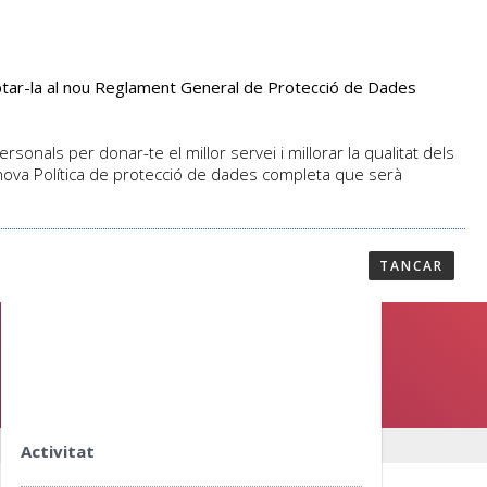
aptar-la al nou Reglament General de Protecció de Dades
PROFESSORAT
NOTICIES
CONTACTAR
sonals per donar-te el millor servei i millorar la qualitat dels
 nova Política de protecció de dades completa que serà
TANCAR
Activitat