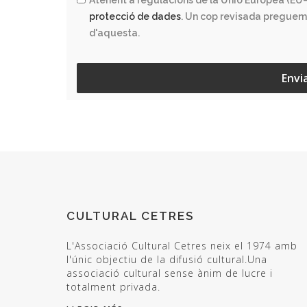
Atenent a regulacions de la Unió Europea (EU–
protecció de dades
. Un cop revisada preguem
d'aquesta.
Envi
CULTURAL CETRES
L'Associació Cultural Cetres neix el 1974 amb
l'únic objectiu de la difusió cultural.Una
associació cultural sense ànim de lucre i
totalment privada.