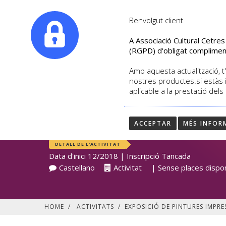
|
info@culturalcetres.com
Tel. +34. 699 845 527
Benvolgut client
A Associació Cultural Cetre
(RGPD) d'obligat complimen
Amb aquesta actualització, t'
nostres productes.si estàs 
aplicable a la prestació dels
EXPOSICIÓ DE PINTU
PILAR SEGURA
ACCEPTAR
MÉS INFOR
DETALL DE L'ACTIVITAT
Data d'inici 12/2018 | Inscripció Tancada
Castellano
Activitat
| Sense places dispo
HOME
/
ACTIVITATS
/
EXPOSICIÓ DE PINTURES IMPRE