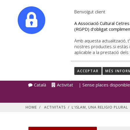
|
info@culturalcetres.com
Tel. +34. 699 845 527
Benvolgut client
A Associació Cultural Cetre
(RGPD) d'obligat complimen
Amb aquesta actualització, t'
nostres productes.si estàs 
aplicable a la prestació dels
L'ISLAM, UNA RELIG
ACCEPTAR
MÉS INFOR
DETALL DE L'ACTIVITAT
Data d'inici 02/2019 | Inscripció Tancada
Català
Activitat
| Sense places disponibl
HOME
/
ACTIVITATS
/
L'ISLAM, UNA RELIGIO PLURAL