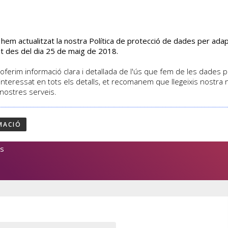
s hem actualitzat la nostra Política de protecció de dades per ad
EL CENTRE
CURSOS
ACTIVITATS
ASSOCIATS
t des del dia 25 de maig de 2018.
oferim informació clara i detallada de l'ús que fem de les dades per
interessat en tots els detalls, et recomanem que llegeixis nostra
 nostres serveis.
IO PLURAL
MACIÓ
es