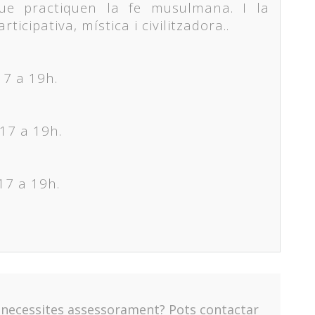
que practiquen la fe musulmana. I la
ticipativa, mística i civilitzadora..
17 a 19h.
17 a 19h.
17 a 19h.
o necessites assessorament? Pots contactar